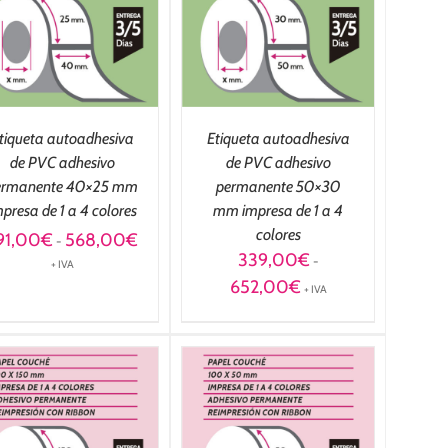
OPCIONES
/
DETALLES
tiqueta autoadhesiva
Etiqueta autoadhesiva
de PVC adhesivo
de PVC adhesivo
ermanente 40×25 mm
permanente 50×30
presa de 1 a 4 colores
mm impresa de 1 a 4
colores
Rango
91,00
€
568,00
€
-
de
339,00
€
-
+ IVA
precios:
Rango
652,00
€
+ IVA
desde
de
291,00€
precios:
hasta
desde
568,00€
339,00€
hasta
652,00€
SELECCIONAR
OPCIONES
/