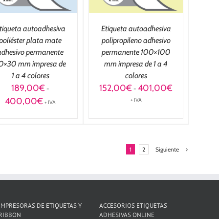
tiqueta autoadhesiva
Etiqueta autoadhesiva
poliéster plata mate
polipropileno adhesivo
adhesivo permanente
permanente 100×100
0×30 mm impresa de
mm impresa de 1 a 4
1 a 4 colores
colores
Rango
189,00
€
152,00
€
401,00
€
-
-
de
Rango
400,00
€
+ IVA
+ IVA
precios:
de
desde
precios:
152,00€
desde
hasta
189,00€
401,00€
hasta
1
2
Siguiente
400,00€
IMPRESORAS DE ETIQUETAS Y
ACCESORIOS ETIQUETAS
RIBBON
ADHESIVAS ONLINE