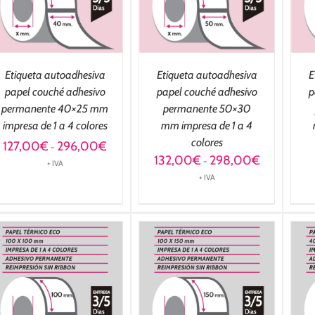
Etiqueta autoadhesiva
Etiqueta autoadhesiva
E
papel couché adhesivo
papel couché adhesivo
p
permanente 40×25 mm
permanente 50×30
impresa de 1 a 4 colores
mm impresa de 1 a 4
colores
Rango
127,00
€
296,00
€
-
de
Rango
132,00
€
298,00
€
-
+ IVA
precios:
de
+ IVA
desde
precios:
127,00€
desde
hasta
132,00€
296,00€
hasta
298,00€
SELECCIONAR
SELECCIONAR
OPCIONES
/
OPCIONES
/
DETALLES
DETALLES