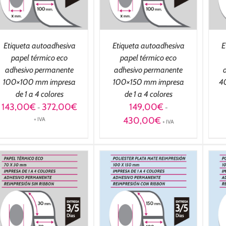
Etiqueta autoadhesiva
Etiqueta autoadhesiva
E
papel térmico eco
papel térmico eco
adhesivo permanente
adhesivo permanente
100×100 mm impresa
100×150 mm impresa
4
de 1 a 4 colores
de 1 a 4 colores
Rango
143,00
€
372,00
€
149,00
€
-
-
de
Rango
430,00
€
+ IVA
+ IVA
precios:
de
desde
precios:
143,00€
desde
hasta
149,00€
372,00€
hasta
430,00€
SELECCIONAR
SELECCIONAR
OPCIONES
/
OPCIONES
/
DETALLES
DETALLES