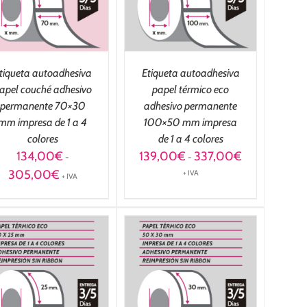
tiqueta autoadhesiva
Etiqueta autoadhesiva
apel couché adhesivo
papel térmico eco
permanente 70×30
adhesivo permanente
mm impresa de 1 a 4
100×50 mm impresa
colores
de 1 a 4 colores
Rango
134,00
€
139,00
€
337,00
€
-
-
de
Rango
305,00
€
+ IVA
+ IVA
precios:
de
desde
precios:
139,00€
desde
hasta
134,00€
337,00€
hasta
305,00€
SELECCIONAR
OPCIONES
/
DETALLES