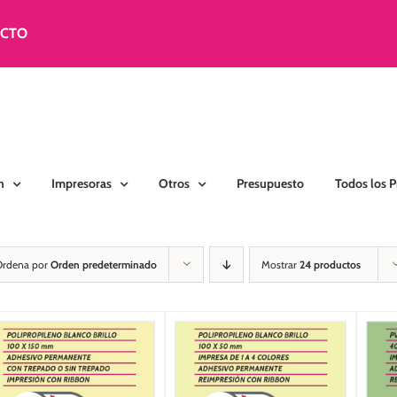
ACTO
n
Impresoras
Otros
Presupuesto
Todos los 
Ordena por
Orden predeterminado
Mostrar
24 productos
SELECCIONAR
SELECCIONAR