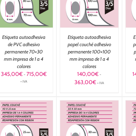
DETALLES
DETALLES
Etiqueta autoadhesiva
Etiqueta autoadhesiva
E
de PVC adhesivo
papel couché adhesivo
p
permanente 70×30
permanente 100×100
mm impresa de 1 a 4
mm impresa de 1 a 4
colores
colores
Rango
345,00
€
715,00
€
140,00
€
1
-
-
de
Rango
363,00
€
+ IVA
+ IVA
precios:
de
desde
precios:
345,00€
desde
hasta
140,00€
715,00€
hasta
363,00€
SELECCIONAR
SELECCIONAR
OPCIONES
/
OPCIONES
/
DETALLES
DETALLES