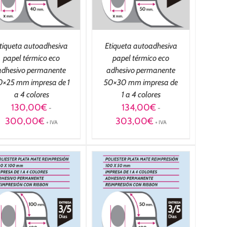
tiqueta autoadhesiva
Etiqueta autoadhesiva
papel térmico eco
papel térmico eco
adhesivo permanente
adhesivo permanente
0×25 mm impresa de 1
50×30 mm impresa de
a 4 colores
1 a 4 colores
130,00
€
134,00
€
-
-
Rango
Rango
300,00
€
303,00
€
+ IVA
+ IVA
de
de
precios:
precios:
desde
desde
130,00€
134,00€
hasta
hasta
300,00€
303,00€
SELECCIONAR
OPCIONES
/
DETALLES