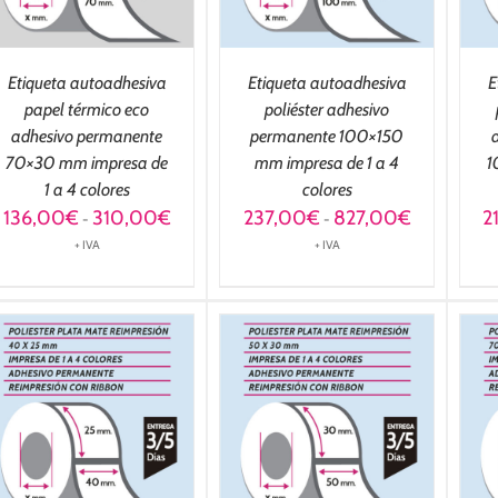
Etiqueta autoadhesiva
Etiqueta autoadhesiva
E
papel térmico eco
poliéster adhesivo
adhesivo permanente
permanente 100×150
70×30 mm impresa de
mm impresa de 1 a 4
1
1 a 4 colores
colores
Rango
Rango
136,00
€
310,00
€
237,00
€
827,00
€
2
-
-
de
de
+ IVA
+ IVA
precios:
precios:
desde
desde
136,00€
237,00€
hasta
hasta
310,00€
827,00€
SELECCIONAR
SELECCIONAR
OPCIONES
/
OPCIONES
/
DETALLES
DETALLES