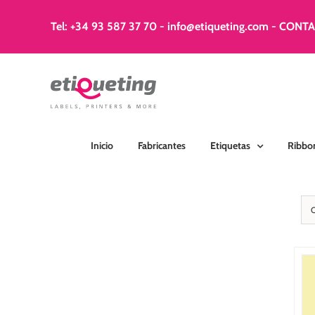
Saltar
al
Tel: +34 93 587 37 70
-
info@etiqueting.com
-
CONT
contenido
Inicio
Fabricantes
Etiquetas
Ribbo
SELECCIONAR