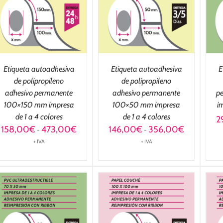
OPCIONES
/
OPCIONES
/
DETALLES
DETALLES
Etiqueta autoadhesiva
Etiqueta autoadhesiva
E
de polipropileno
de polipropileno
adhesivo permanente
adhesivo permanente
p
100×150 mm impresa
100×50 mm impresa
im
de 1 a 4 colores
de 1 a 4 colores
2
Rango
Rango
158,00
€
473,00
€
146,00
€
356,00
€
-
-
de
de
+ IVA
+ IVA
precios:
precios:
desde
desde
158,00€
146,00€
hasta
hasta
473,00€
356,00€
SELECCIONAR
SELECCIONAR
OPCIONES
/
OPCIONES
/