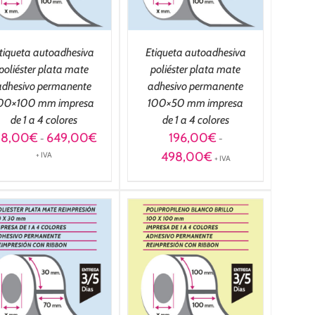
tiqueta autoadhesiva
Etiqueta autoadhesiva
poliéster plata mate
poliéster plata mate
adhesivo permanente
adhesivo permanente
00×100 mm impresa
100×50 mm impresa
de 1 a 4 colores
de 1 a 4 colores
Rango
18,00
€
649,00
€
196,00
€
-
-
de
Rango
498,00
€
+ IVA
+ IVA
precios:
de
desde
precios:
218,00€
desde
hasta
196,00€
649,00€
hasta
498,00€
SELECCIONAR
OPCIONES
/
DETALLES