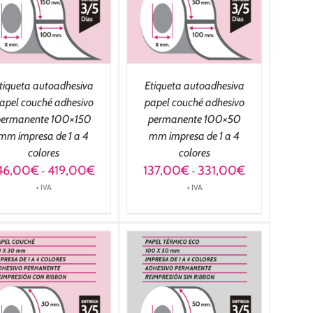
DETALLES
tiqueta autoadhesiva
Etiqueta autoadhesiva
apel couché adhesivo
papel couché adhesivo
permanente 100×150
permanente 100×50
mm impresa de 1 a 4
mm impresa de 1 a 4
colores
colores
Rango
Rango
46,00
€
419,00
€
137,00
€
331,00
€
-
-
de
de
+ IVA
+ IVA
precios:
precios:
desde
desde
146,00€
137,00€
hasta
hasta
419,00€
331,00€
SELECCIONAR
OPCIONES
/
DETALLES