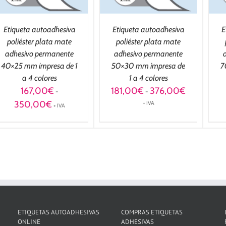
Etiqueta autoadhesiva
Etiqueta autoadhesiva
E
poliéster plata mate
poliéster plata mate
adhesivo permanente
adhesivo permanente
40×25 mm impresa de 1
50×30 mm impresa de
7
a 4 colores
1 a 4 colores
Rango
167,00
€
181,00
€
376,00
€
-
-
de
Rango
350,00
€
+ IVA
+ IVA
precios:
de
desde
precios:
181,00€
desde
hasta
167,00€
376,00€
hasta
350,00€
ETIQUETAS AUTOADHESIVAS
COMPRAS ETIQUETAS
ONLINE
ADHESIVAS