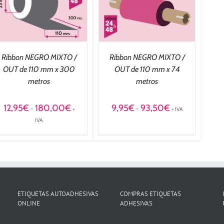
DETALLES
Ribbon NEGRO MIXTO /
Ribbon NEGRO MIXTO /
OUT de 110 mm x 300
OUT de 110 mm x 74
metros
metros
Rango
Rango
12,95
€
180,00
€
9,95
€
93,50
€
-
-
+
+ IVA
de
de
IVA
precios:
precios:
desde
desde
12,95€
9,95€
hasta
hasta
180,00€
93,50€
ETIQUETAS AUTOADHESIVAS
COMPRAS ETIQUETAS
ONLINE
ADHESIVAS