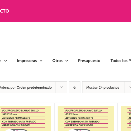
ACTO
n
Impresoras
Otros
Presupuesto
Todos los 
Ordena por
Orden predeterminado
Mostrar
24 productos
SELECCIONAR
SELECCIONAR