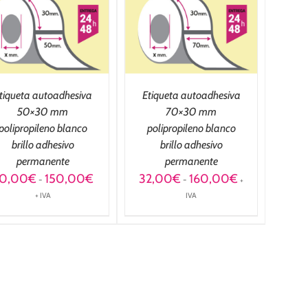
OPCIONES
/
DETALLES
tiqueta autoadhesiva
Etiqueta autoadhesiva
50×30 mm
70×30 mm
polipropileno blanco
polipropileno blanco
brillo adhesivo
brillo adhesivo
permanente
permanente
Rango
Rango
0,00
€
150,00
€
32,00
€
160,00
€
-
-
+
de
de
+ IVA
IVA
precios:
precios:
desde
desde
30,00€
32,00€
hasta
hasta
150,00€
160,00€