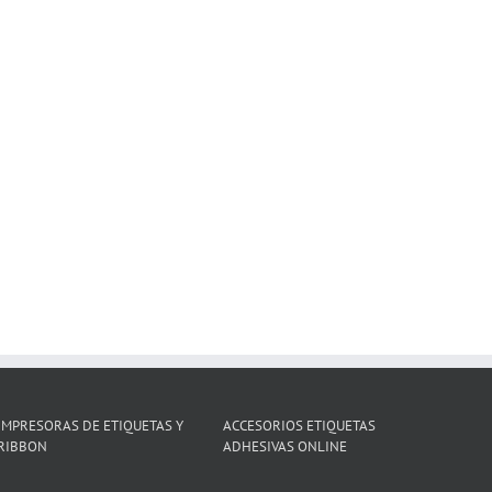
IMPRESORAS DE ETIQUETAS Y
ACCESORIOS ETIQUETAS
RIBBON
ADHESIVAS ONLINE