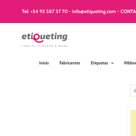
Saltar
al
Tel: +34 93 587 37 70
-
info@etiqueting.com
-
CONT
contenido
Inicio
Fabricantes
Etiquetas
Ribbo
SELECCIONAR