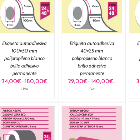
OPCIONES
/
OPCIONES
/
DETALLES
DETALLES
Etiqueta autoadhesiva
Etiqueta autoadhesiva
E
100×50 mm
40×25 mm
polipropileno blanco
polipropileno blanco
brillo adhesivo
brillo adhesivo
permanente
permanente
Rango
Rango
34,00
€
180,00
€
29,00
€
140,00
€
3
-
-
+
de
de
+ IVA
IVA
precios:
precios:
desde
desde
34,00€
29,00€
hasta
hasta
180,00€
140,00€
SELECCIONAR
OPCIONES
/