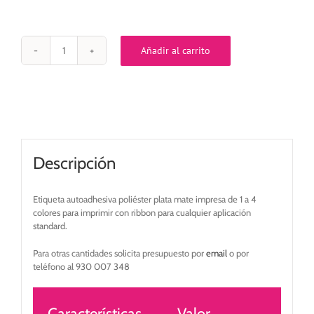
Añadir al carrito
Etiqueta
autoadhesiva
poliéster
plata
mate
adhesivo
permanente
50x30
Descripción
mm
impresa
de
Etiqueta autoadhesiva poliéster plata mate impresa de 1 a 4
1
colores para imprimir con ribbon para cualquier aplicación
a
standard.
4
colores
Para otras cantidades solicita presupuesto por
email
o por
cantidad
teléfono al 930 007 348
Características
Valor