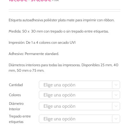
+ IVA
de
precios:
desde
Etiqueta autoadhesiva poliéster plata mate para imprimir con ribbon.
181,00€
hasta
376,00€
Medida: 50 x 30 mm con trepado o sin trepado entre etiquetas.
Impresión: De 1 a 4 colores con secado UVI
Adhesivo: Permanente standard.
Diámetros interiores para todas las impresoras. Disponibles 25 mm, 40
mm, 50 mm o 75 mm.
Cantidad

Colores

Diámetro

Interior
Trepado entre

etiquetas