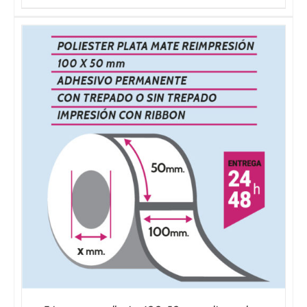
precios:
desde
36,00€
hasta
200,00€