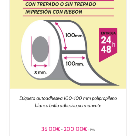
Etiqueta autoadhesiva 100×100 mm polipropileno
blanco brillo adhesivo permanente
Rango
36,00
€
200,00
€
-
+ IVA
de