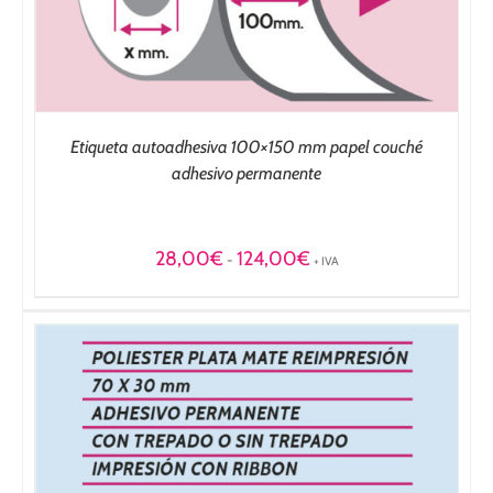
Etiqueta autoadhesiva 100×150 mm papel couché
adhesivo permanente
Rango
28,00
€
124,00
€
-
+ IVA
de
precios:
desde
28,00€
hasta
124,00€