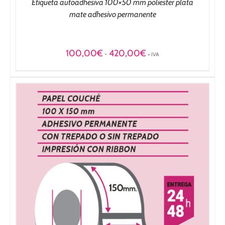
Etiqueta autoadhesiva 100×50 mm poliester plata
mate adhesivo permanente
Rango
100,00
€
420,00
€
-
+ IVA
de
precios:
desde
100,00€
hasta
420,00€