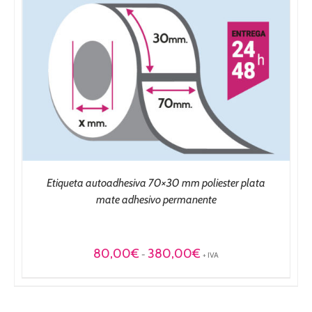
Etiqueta autoadhesiva 70×30 mm poliester plata
mate adhesivo permanente
Rango
80,00
€
380,00
€
-
+ IVA
de
precios:
desde
80,00€