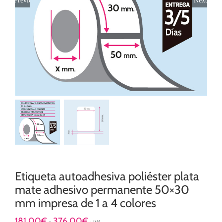
Etiqueta autoadhesiva poliéster plata
mate adhesivo permanente 50×30
mm impresa de 1 a 4 colores
Rango
181,00
€
376,00
€
-