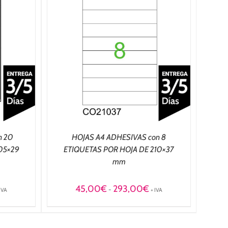
NES
/
n 20
HOJAS A4 ADHESIVAS con 8
05×29
ETIQUETAS POR HOJA DE 210×37
mm
ango
Rango
45,00
€
293,00
€
-
 IVA
+ IVA
e
de
ecios:
precios:
esde
desde
5,00€
45,00€