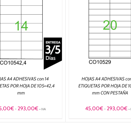
SELECCIONAR OPCIONES
/
SELECCIONAR OPCIO
DETALLES
DETALLES
AS A4 ADHESIVAS con 14
HOJAS A4 ADHESIVAS co
ETAS POR HOJA DE 105×42,4
ETIQUETAS POR HOJA DE 1
mm
mm CON PESTAÑA
Rango
R
5,00
€
293,00
€
45,00
€
293,00
€
-
-
+ IVA
+
de
d
precios:
pr
desde
d
45,00€
4