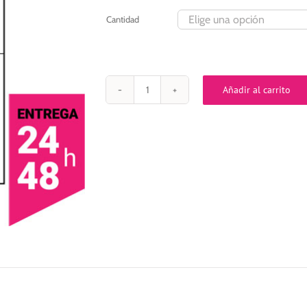
293,00€
Cantidad
Añadir al carrito
HOJAS
A4
ADHESIVAS
con
4
ETIQUETAS
POR
HOJA
DE
105×148,5
mm
cantidad