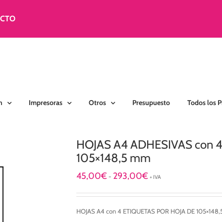
ACTO
n
Impresoras
Otros
Presupuesto
Todos los 
HOJAS A4 ADHESIVAS con 
105×148,5 mm
Rango
45,00
€
293,00
€
-
+ IVA
de
precios:
desde
HOJAS A4 con 4 ETIQUETAS POR HOJA DE 105×148
45,00€
hasta