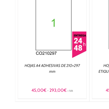
/
SELECCIONAR OPCIONES
/
DETALLES
HOJAS A4 ADHESIVAS DE 210×297
HOJ
mm
ETIQU
Rango
45,00
€
293,00
€
4
-
+ IVA
de
precios:
desde
45,00€