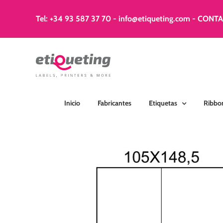
Saltar
al
Tel: +34 93 587 37 70
-
info@etiqueting.com
-
CONT
contenido
Inicio
Fabricantes
Etiquetas
Ribbo