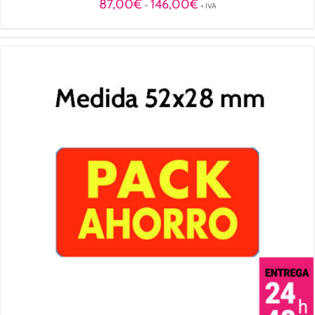
Rango
87,00
€
146,00
€
-
+ IVA
de
precios:
desde
87,00€
hasta
146,00€