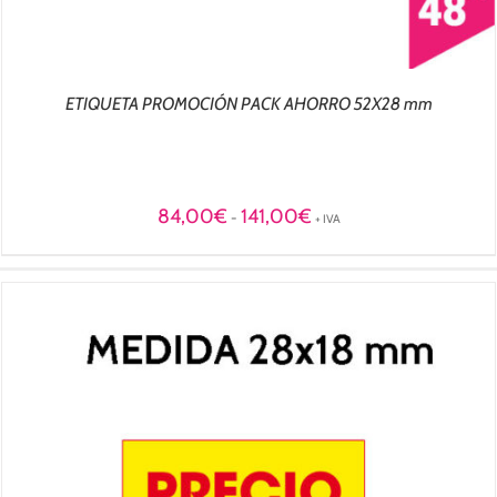
ETIQUETA PROMOCIÓN PACK AHORRO 52X28 mm
Rango
84,00
€
141,00
€
-
+ IVA
de
precios:
desde
84,00€
hasta
141,00€