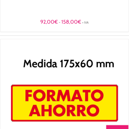
Rango
92,00
€
158,00
€
-
+ IVA
de
precios:
desde
92,00€
hasta
158,00€