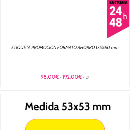
ETIQUETA PROMOCIÓN FORMATO AHORRO 175X60 mm
Rango
98,00
€
192,00
€
-
+ IVA
de
precios:
desde
98,00€
hasta
192,00€