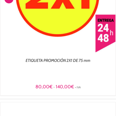
ETIQUETA PROMOCIÓN 2X1 DE 75 mm
Rango
80,00
€
140,00
€
-
+ IVA
de
precios:
desde
80,00€
hasta
140,00€