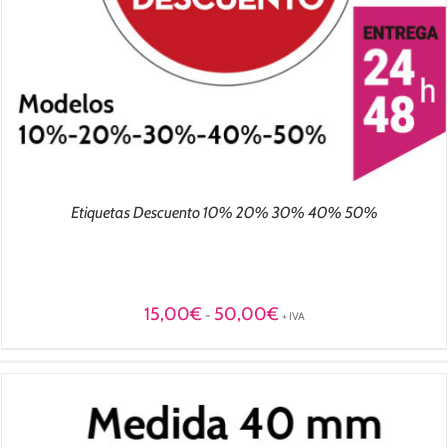
Etiquetas Descuento 10% 20% 30% 40% 50%
Rango
15,00
€
50,00
€
-
+ IVA
de
precios:
desde
15,00€
hasta
50,00€