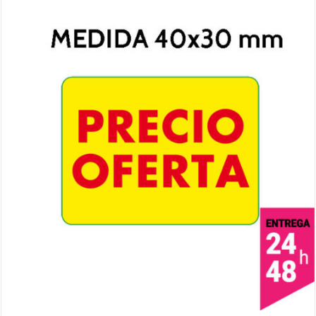
50,00€
hasta
100,00€