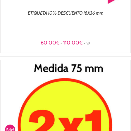
ETIQUETA 10% DESCUENTO 18X36 mm
Rango
60,00
€
110,00
€
-
+ IVA
de
precios:
desde
60,00€
hasta
110,00€
Sale!