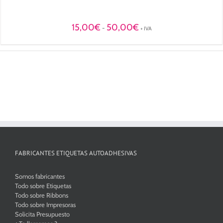
Rango
15,00
€
50,00
€
-
+ IVA
de
precios:
desde
15,00€
hasta
50,00€
FABRICANTES ETIQUETAS AUTOADHESIVAS
Somos fabricantes
Todo sobre Etiquetas
Todo sobre Ribbons
Todo sobre Impresoras
Solicita Presupuesto