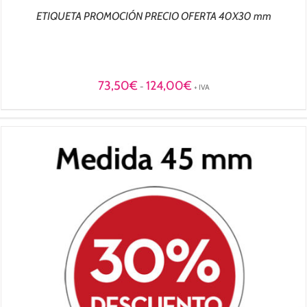
ETIQUETA PROMOCIÓN PRECIO OFERTA 40X30 mm
Rango
73,50
€
124,00
€
-
+ IVA
de
precios:
desde
73,50€
hasta
124,00€