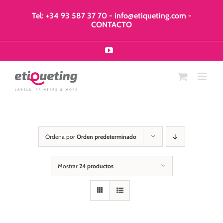
Saltar
al
Tel: +34 93 587 37 70
-
info@etiqueting.com
-
contenido
CONTACTO
YouTube
Ordena por
Orden predeterminado
Mostrar
24 productos