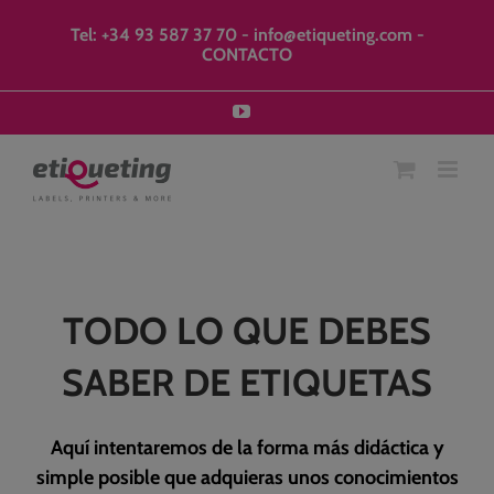
Saltar
modal-check
al
Tel: +34 93 587 37 70
-
info@etiqueting.com
-
contenido
CONTACTO
YouTube
TODO LO QUE DEBES
SABER DE ETIQUETAS
Aquí intentaremos de la forma más didáctica y
simple posible que adquieras unos conocimientos