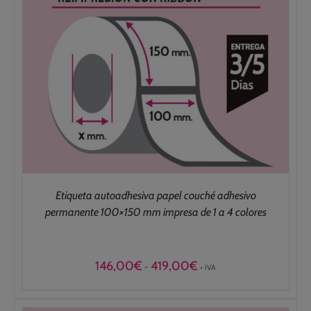
Etiqueta autoadhesiva papel couché adhesivo
permanente 100×150 mm impresa de 1 a 4 colores
Rango
146,00
€
419,00
€
-
+ IVA
de
precios:
desde