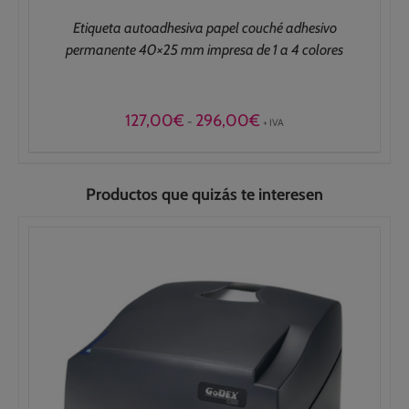
Etiqueta autoadhesiva papel couché adhesivo
permanente 40×25 mm impresa de 1 a 4 colores
Rango
127,00
€
296,00
€
-
+ IVA
de
precios:
desde
127,00€
Productos que quizás te interesen
hasta
296,00€