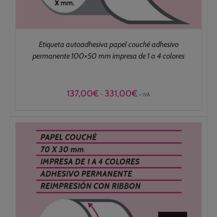
Etiqueta autoadhesiva papel couché adhesivo
permanente 100×50 mm impresa de 1 a 4 colores
Rango
137,00
€
331,00
€
-
+ IVA
de
precios:
desde
137,00€
hasta
331,00€