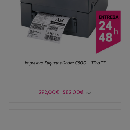
Impresora Etiquetas Godex G500 – TD o TT
Rango
292,00
€
582,00
€
-
+ IVA
de
precios:
desde
292,00€
hasta
582,00€