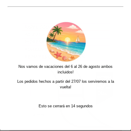
132,00
€
298,00
€
-
+ IVA
de
precios:
desde
132,00€
hasta
298,00€
Nos vamos de vacaciones del 6 al 26 de agosto ambos
incluidos!
Los pedidos hechos a partir del 27/07 los serviremos a la
vuelta!
Esto se cerrará en
14
segundos