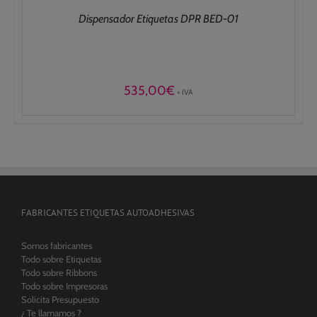
Dispensador Etiquetas DPR BED-01
535,00
€
+ IVA
FABRICANTES ETIQUETAS AUTOADHESIVAS
Somos fabricantes
Todo sobre Etiquetas
Todo sobre Ribbons
Todo sobre Impresoras
Solicita Presupuesto
¿ Te llamamos ?