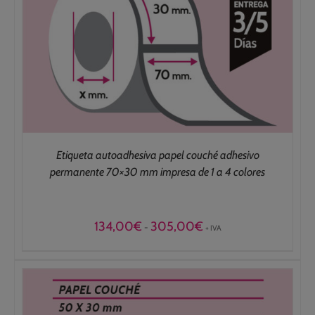
Etiqueta autoadhesiva papel couché adhesivo
permanente 70×30 mm impresa de 1 a 4 colores
Rango
134,00
€
305,00
€
-
+ IVA
de
precios:
desde
134,00€
hasta
305,00€