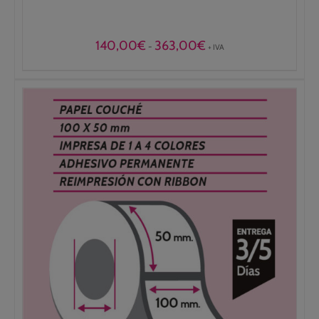
Rango
140,00
€
363,00
€
-
+ IVA
de
precios:
desde
140,00€
hasta
363,00€