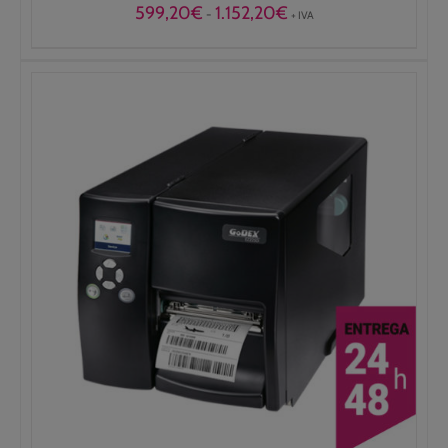
Rango
599,20
€
1.152,20
€
-
+ IVA
de
precios:
desde
599,20€
hasta
1.152,20€