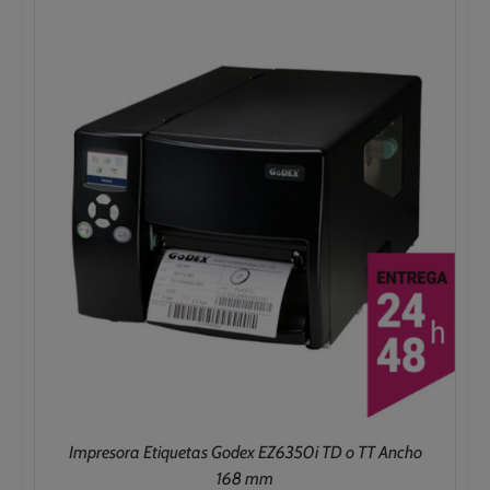
2.212,00€
hasta
2.962,00€
Impresora Etiquetas Godex EZ6350i TD o TT Ancho
168 mm