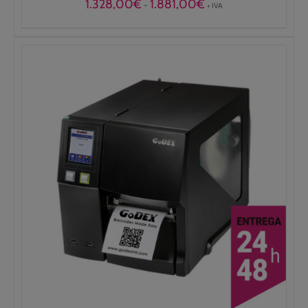
Rango
1.328,00
€
1.881,00
€
-
+ IVA
de
precios:
desde
1.328,00€
hasta
1.881,00€