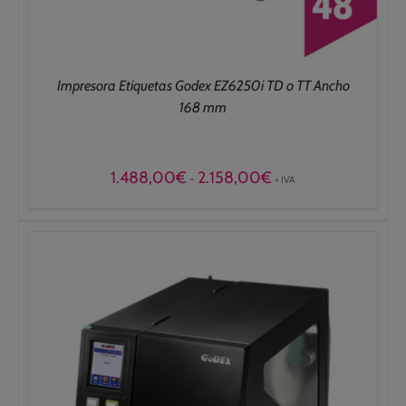
Impresora Etiquetas Godex EZ6250i TD o TT Ancho
168 mm
Rango
1.488,00
€
2.158,00
€
-
+ IVA
de
precios:
desde
1.488,00€
hasta
2.158,00€