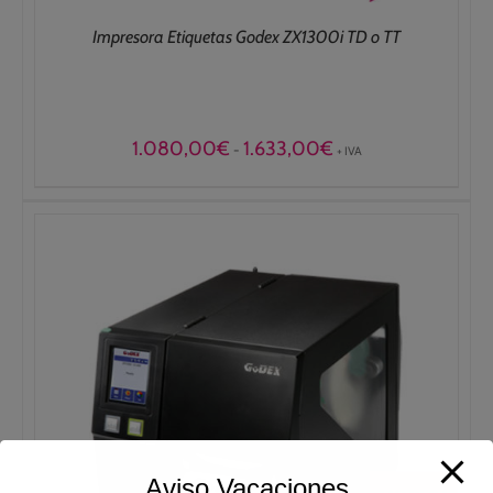
Impresora Etiquetas Godex ZX1300i TD o TT
Rango
1.080,00
€
1.633,00
€
-
+ IVA
de
precios:
desde
1.080,00€
hasta
1.633,00€
Aviso Vacaciones