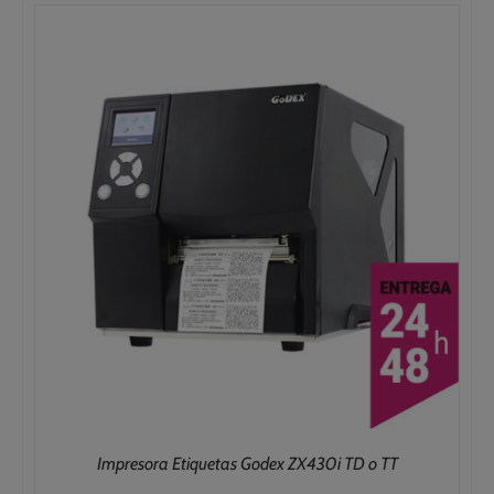
848,00€
hasta
1.278,00€
Impresora Etiquetas Godex ZX430i TD o TT