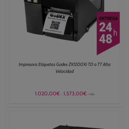
Impresora Etiquetas Godex ZX1200Xi TD o TT Alta
Velocidad
Rango
1.020,00
€
1.573,00
€
-
+ IVA
de
precios:
desde
1.020,00€
hasta
1.573,00€