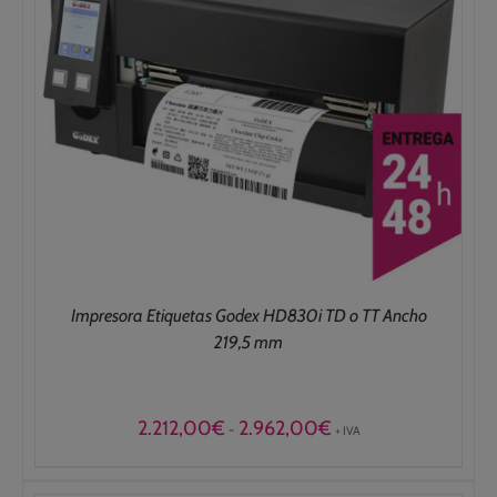
Impresora Etiquetas Godex HD830i TD o TT Ancho
219,5 mm
Rango
2.212,00
€
2.962,00
€
-
+ IVA
de
precios:
desde