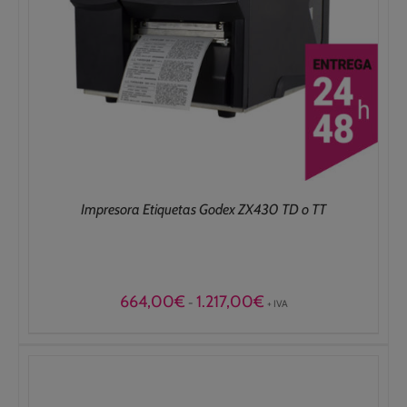
Impresora Etiquetas Godex ZX430 TD o TT
Rango
664,00
€
1.217,00
€
-
+ IVA
de
precios:
desde
664,00€
hasta
1.217,00€