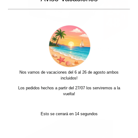
Impresora Etiquetas Godex ZX1200i TD o TT
Nos vamos de vacaciones del 6 al 26 de agosto ambos
incluidos!
Rango
928,00
€
1.481,00
€
-
+ IVA
de
Los pedidos hechos a partir del 27/07 los serviremos a la
precios:
vuelta!
desde
928,00€
hasta
Esto se cerrará en
13
segundos
1.481,00€