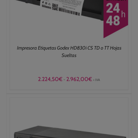
Impresora Etiquetas Godex HD830i CS TD o TT Hojas
Sueltas
Rango
2.224,50
€
2.962,00
€
-
+ IVA
de
precios:
desde
2.224,50€
hasta
2.962,00€