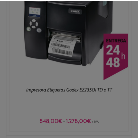
Impresora Etiquetas Godex EZ2350i TD o TT
Rango
848,00
€
1.278,00
€
-
+ IVA
de
precios:
desde