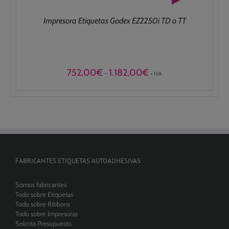
Impresora Etiquetas Godex EZ2250i TD o TT
Rango
752,00
€
1.182,00
€
-
+ IVA
de
precios:
desde
752,00€
hasta
1.182,00€
FABRICANTES ETIQUETAS AUTOADHESIVAS
Somos fabricantes
Todo sobre Etiquetas
Todo sobre Ribbons
Todo sobre Impresoras
Solicita Presupuesto