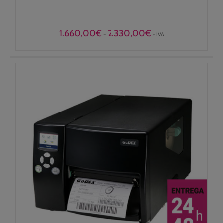
Rango
1.660,00
€
2.330,00
€
-
+ IVA
de
precios:
desde
1.660,00€
hasta
2.330,00€