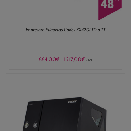
Impresora Etiquetas Godex ZX420i TD o TT
Rango
664,00
€
1.217,00
€
-
+ IVA
de
precios:
desde
664,00€
hasta
1.217,00€