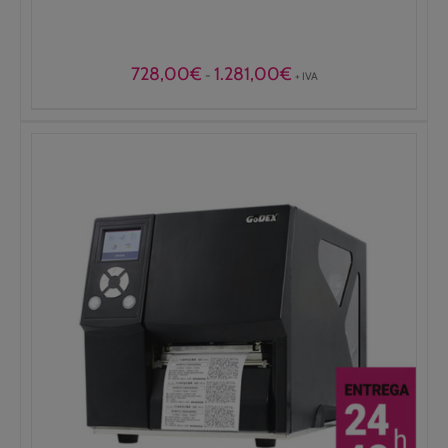
Rango
728,00
€
1.281,00
€
-
+ IVA
de
precios:
desde
728,00€
hasta
1.281,00€