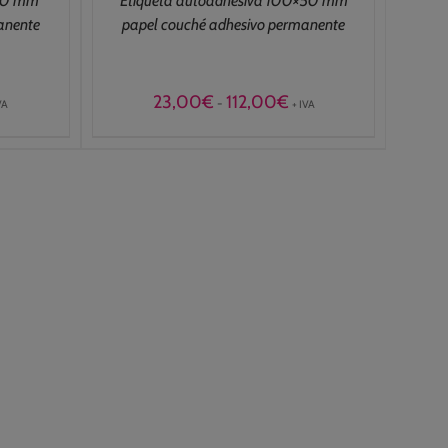
×30 mm
Etiqueta autoadhesiva 100×50 mm
anente
papel couché adhesivo permanente
ngo
Rango
23,00
€
112,00
€
-
VA
+ IVA
de
cios:
precios:
sde
desde
,00€
23,00€
ta
hasta
,00€
112,00€