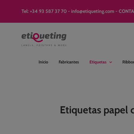
Saltar
al
Tel: +34 93 587 37 70
-
info@etiqueting.com
-
CONT
contenido
Inicio
Fabricantes
Etiquetas
Ribbo
Etiquetas papel 