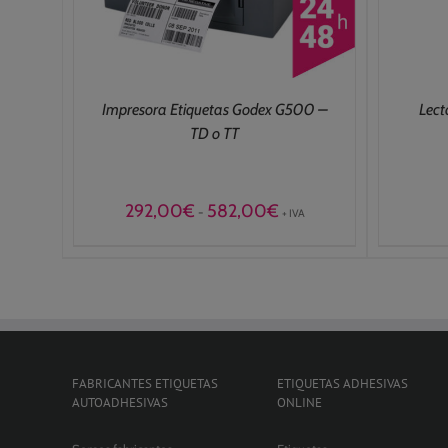
Impresora Etiquetas Godex G500 –
Lect
TD o TT
Rango
292,00
€
582,00
€
-
+ IVA
de
precios:
desde
292,00€
hasta
582,00€
FABRICANTES ETIQUETAS
ETIQUETAS ADHESIVAS
AUTOADHESIVAS
ONLINE