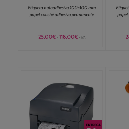
Etiqueta autoadhesiva 100×100 mm
Etique
papel couché adhesivo permanente
papel
Rango
25,00
€
118,00
€
2
-
+ IVA
de
precios:
desde
25,00€
hasta
118,00€
/
AÑADIR AL CARRITO
/
DETALLES