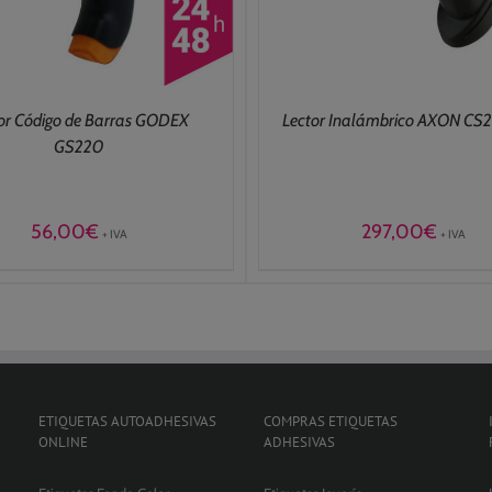
or Código de Barras GODEX
Lector Inalámbrico AXON C
GS220
56,00
€
297,00
€
+ IVA
+ IVA
ETIQUETAS AUTOADHESIVAS
COMPRAS ETIQUETAS
ONLINE
ADHESIVAS