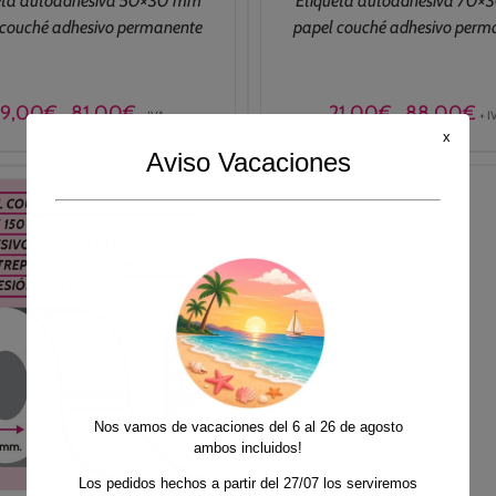
eta autoadhesiva 50×30 mm
Etiqueta autoadhesiva 70
 couché adhesivo permanente
papel couché adhesivo perm
Rango
Ra
19,00
€
81,00
€
21,00
€
88,00
€
-
-
+ IVA
+ I
de
de
x
precios:
pre
Aviso Vacaciones
desde
de
19,00€
21
hasta
has
81,00€
88
Nos vamos de vacaciones del 6 al 26 de agosto
ambos incluidos!
Los pedidos hechos a partir del 27/07 los serviremos