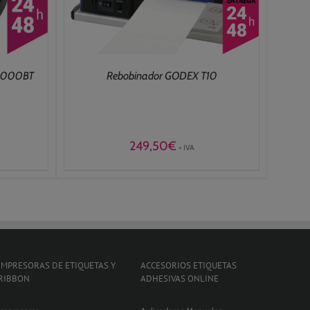
S2000BT
Rebobinador GODEX T10
249,50
€
+ IVA
IMPRESORAS DE ETIQUETAS Y
ACCESORIOS ETIQUETAS
RIBBON
ADHESIVAS ONLINE