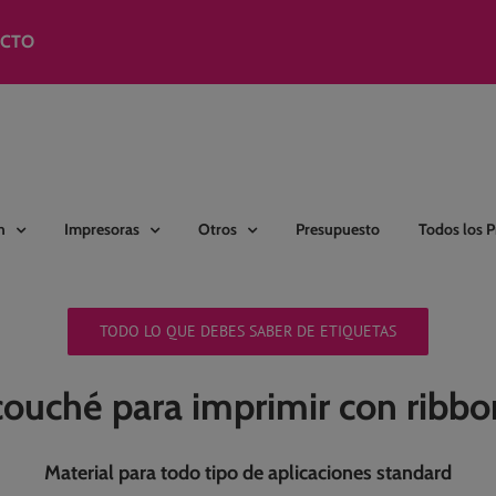
modal-check
ACTO
n
Impresoras
Otros
Presupuesto
Todos los 
TODO LO QUE DEBES SABER DE ETIQUETAS
couché para imprimir con ribbo
Material para todo tipo de aplicaciones standard