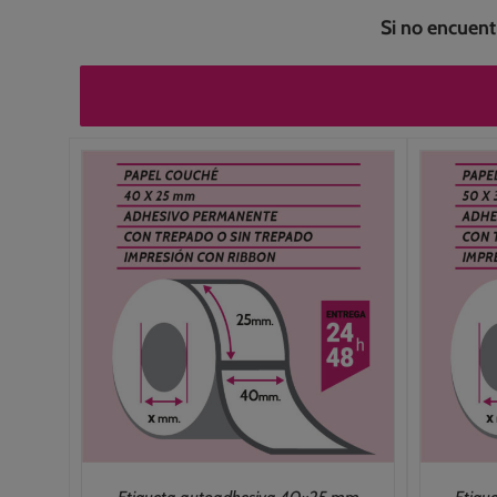
Si no encuen
/
SELECCIONAR OPCIONES
/
DETALLES