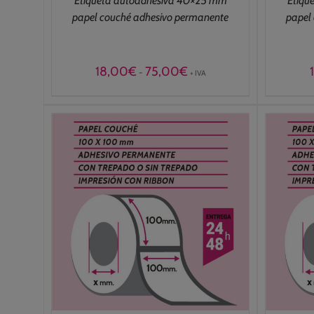
Etiqueta autoadhesiva 40×25 mm
Etiqu
papel couché adhesivo permanente
papel
Rango
18,00
€
75,00
€
-
+ IVA
de
precios:
desde
18,00€
hasta
75,00€
/
SELECCIONAR OPCIONES
/
DETALLES