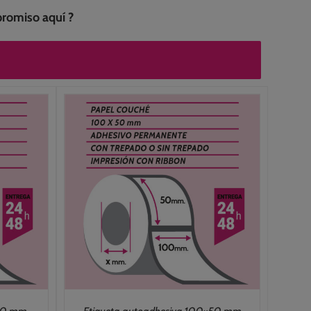
mpromiso
aquí ?
NES
/