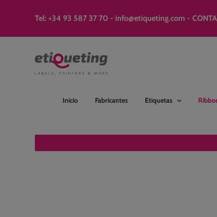
Saltar
al
Tel: +34 93 587 37 70
-
info@etiqueting.com
-
CONT
contenido
Inicio
Fabricantes
Etiquetas
Ribbo