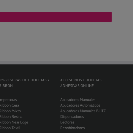
IMPRESORAS DE ETIQUETAS Y
ACCESORIOS ETIQUETAS
RIBBON
ADHESIVAS ONLINE
Impresoras
Aplicadores Manuales
Ribbon Cera
Aplicadores Automáticos
Ribbon Mixto
Aplicadores Manuales BLITZ
Ribbon Resina
Dispensadores
Ribbon Near Edge
Lectores
Ribbon Textil
Rebobinadores