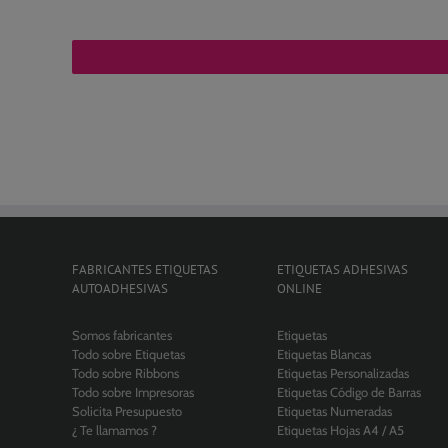
FABRICANTES ETIQUETAS
ETIQUETAS ADHESIVAS
AUTOADHESIVAS
ONLINE
Somos fabricantes
Etiquetas
Todo sobre Etiquetas
Etiquetas Blancas
Todo sobre Ribbons
Etiquetas Personalizadas
Todo sobre Impresoras
Etiquetas Código de Barras
Solicita Presupuesto
Etiquetas Numeradas
¿ Te llamamos ?
Etiquetas Hojas A4 / A5