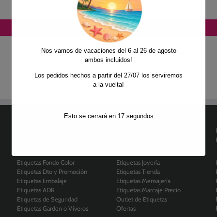
Disponemos de ribbon Near Edge de diferentes calidades y medidas.
Nos vamos de vacaciones del 6 al 26 de agosto
TODOS LOS RIBBON PARA CABEZAL INCLINADO
ambos incluidos!
Los pedidos hechos a partir del 27/07 los serviremos
a la vuelta!
Esto se cerrará en
16
segundos
ETIQUETAS AUTOADHESIVAS
COMPRAS ETIQUETAS
ONLINE
ADHESIVAS
Etiquetas Fondo Color
Etiquetas Joyería
Etiquetas Dto y Promoción
Etiquetas Tienda
Etiquetas Embalaje
Etiquetas Mensajería
Etiquetas ADR
Etiquetas Marcaje Precio
Etiquetas de Seguridad
Outlet de Etiquetas
Etiquetas Garden o Viveros
Ofertas