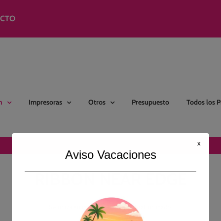
modal-check
ACTO
n
Impresoras
Otros
Presupuesto
Todos los 
x
Aviso Vacaciones
RIBBON NEAR EDGE
Se utliza en impresoras con cabezal inclinado.