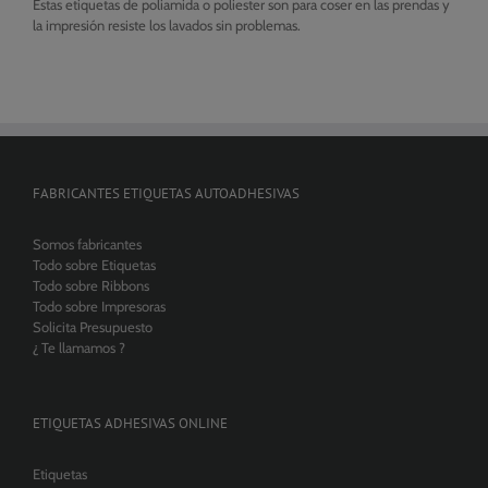
Estas etiquetas de poliamida o poliester son para coser en las prendas y
la impresión resiste los lavados sin problemas.
FABRICANTES ETIQUETAS AUTOADHESIVAS
Somos fabricantes
Todo sobre Etiquetas
Todo sobre Ribbons
Todo sobre Impresoras
Solicita Presupuesto
¿ Te llamamos ?
ETIQUETAS ADHESIVAS ONLINE
Etiquetas