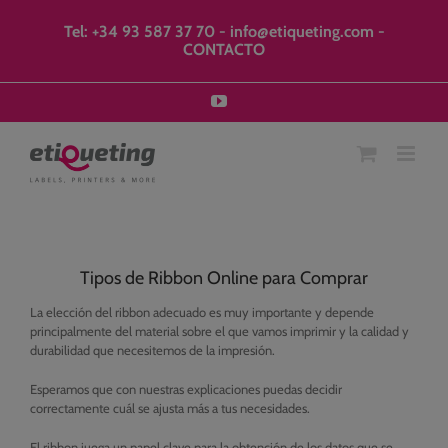
Saltar
modal-check
al
Tel: +34 93 587 37 70
-
info@etiqueting.com
-
contenido
CONTACTO
YouTube
Tipos de Ribbon Online para Comprar
La elección del ribbon adecuado es muy importante y depende
principalmente del material sobre el que vamos imprimir y la calidad y
durabilidad que necesitemos de la impresión.
Esperamos que con nuestras explicaciones puedas decidir
correctamente cuál se ajusta más a tus necesidades.
El ribbon juega un papel clave para la obtención de los datos que se