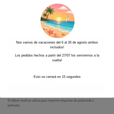
sector téxtil, etiquetas que soporten altas temperaturas, etc.
Velocidad de Impresión: de 102 mm a 150 mm por segundo.
Definición: Muy Buena
Calidad impresión de códigos de barras girados 90º: Buena
Resistencia a la temperatura garantizada: Hasta 200 ºC
RIBBON NEAR EDGE
Nos vamos de vacaciones del 6 al 26 de agosto ambos
incluidos!
El ribbon NEAR EDGE es para impresoras de cabezal inclinado.
Los pedidos hechos a partir del 27/07 los serviremos a la
vuelta!
Este tipo de impresoras imprimen a altas velocidades y utilizan
generalmente ribbon de cera o mixto.
Esto se cerrará en
15
segundos
RIBBON TEXTIL
El ribbon textil se utiliza para imprimir etiquetas de poliamida o
poliester.