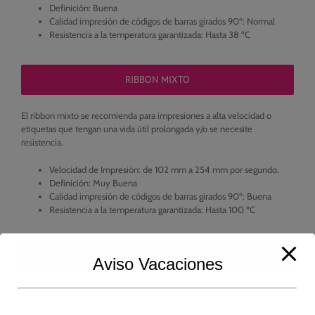
Definición: Buena
Calidad impresión de códigos de barras girados 90º: Normal
Resistencia a la temperatura garantizada: Hasta 38 ºC
RIBBON MIXTO
El ribbon mixto se recomienda para impresiones a alta velocidad o
etiquetas que tengan una vida útil prolongada y/o se necesite
resistencia.
Velocidad de Impresión: de 102 mm a 254 mm por segundo.
Definición: Muy Buena
Calidad impresión de códigos de barras girados 90º: Buena
Resistencia a la temperatura garantizada: Hasta 100 ºC
RIBBON RESINA
Aviso Vacaciones
El ribbon de resina se recomienda para impresiones de etiquetas para el
sector químico/farmacéutico/laboratorio, etiquetas de poliamida para el