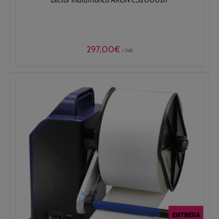
297,00
€
+ IVA