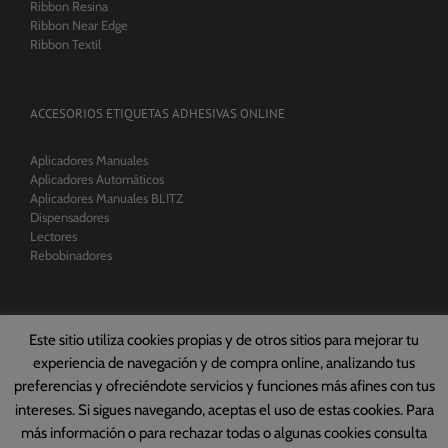
Ribbon Resina
Ribbon Near Edge
Ribbon Textil
ACCESORIOS ETIQUETAS ADHESIVAS ONLINE
Aplicadores Manuales
Aplicadores Automáticos
Aplicadores Manuales BLITZ
Dispensadores
Lectores
Rebobinadores
Este sitio utiliza cookies propias y de otros sitios para mejorar tu
experiencia de navegación y de compra online, analizando tus
Copyright 2026 Tikedo Barcelona, S.L. | All Rights Reserved |
Política de
preferencias y ofreciéndote servicios y funciones más afines con tus
Privacidad
|
Condiciones de Venta
intereses. Si sigues navegando, aceptas el uso de estas cookies. Para
más información o para rechazar todas o algunas cookies consulta