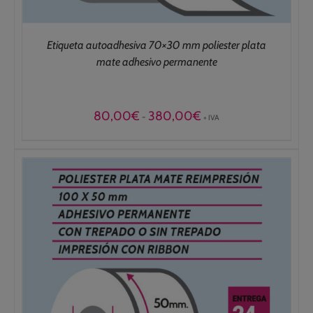
Etiqueta autoadhesiva 70×30 mm poliester plata
mate adhesivo permanente
Rango
80,00
€
380,00
€
-
+ IVA
de
precios:
desde
80,00€
hasta
380,00€