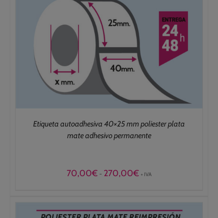
Etiqueta autoadhesiva 40×25 mm poliester plata
mate adhesivo permanente
Rango
70,00
€
270,00
€
-
+ IVA
de
precios:
desde
70,00€
hasta