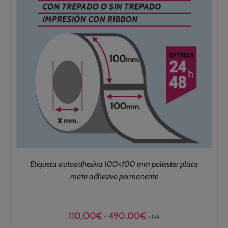
Etiqueta autoadhesiva 100×100 mm poliester plata
mate adhesivo permanente
Rango
110,00
€
490,00
€
-
+ IVA
de