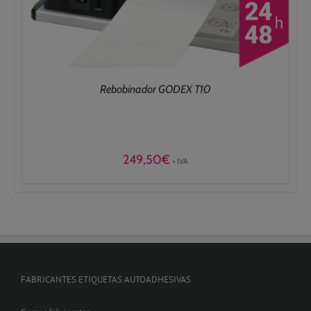
Rebobinador GODEX T10
249,50
€
+ IVA
FABRICANTES ETIQUETAS AUTOADHESIVAS