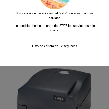
Etiqueta autoadhesiva 100×150 mm poliester plata
mate adhesivo permanente
Nos vamos de vacaciones del 6 al 26 de agosto ambos
incluidos!
Rango
125,00
€
680,00
€
Los pedidos hechos a partir del 27/07 los serviremos a la
-
+ IVA
de
vuelta!
precios:
desde
125,00€
Productos que quizás te interesen
Esto se cerrará en
12
segundos
hasta
680,00€