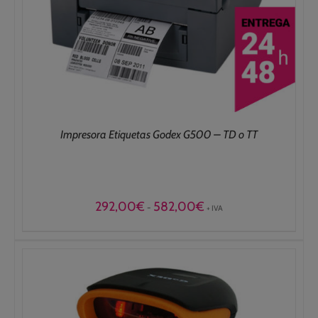
Impresora Etiquetas Godex G500 – TD o TT
Rango
292,00
€
582,00
€
-
+ IVA
de
precios:
desde
292,00€
hasta
582,00€