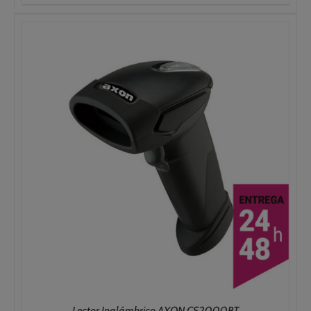
Lector Inalámbrico AXON CS2000BT