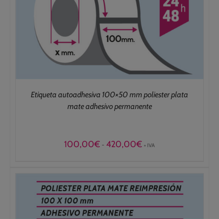
Etiqueta autoadhesiva 100×50 mm poliester plata
mate adhesivo permanente
Rango
100,00
€
420,00
€
-
+ IVA
de
precios:
desde
100,00€
hasta
420,00€