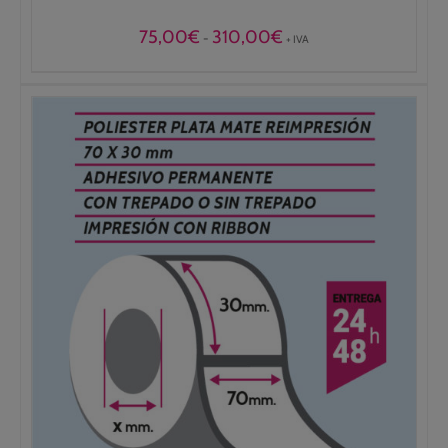
Rango
75,00
€
310,00
€
-
+ IVA
de
precios:
desde
75,00€
hasta
310,00€