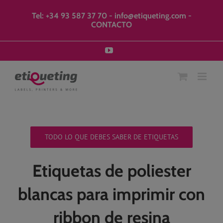
Saltar
modal-check
al
Tel: +34 93 587 37 70
-
info@etiqueting.com
-
contenido
CONTACTO
YouTube
TODO LO QUE DEBES SABER DE ETIQUETAS
Etiquetas de poliester
blancas para imprimir con
ribbon de resina