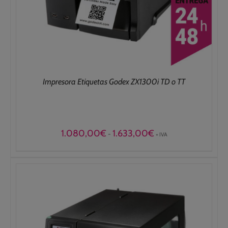
Impresora Etiquetas Godex ZX1300i TD o TT
Rango
1.080,00
€
1.633,00
€
-
+ IVA
de
precios:
desde
1.080,00€
hasta
1.633,00€