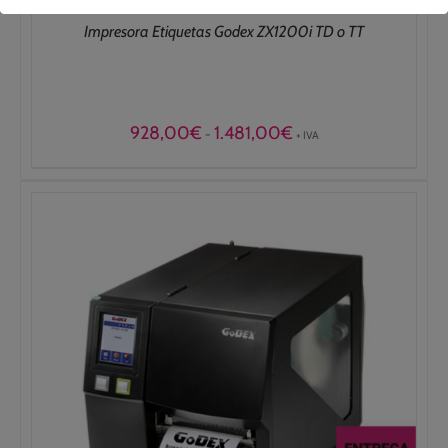
Impresora Etiquetas Godex ZX1200i TD o TT
Rango
928,00
€
1.481,00
€
-
+ IVA
de
precios:
desde
928,00€
hasta
1.481,00€