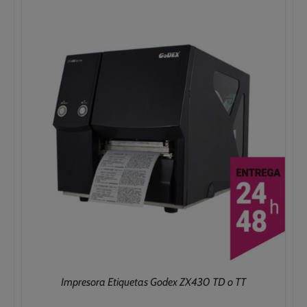
599,20€
hasta
1.152,20€
Impresora Etiquetas Godex ZX430 TD o TT