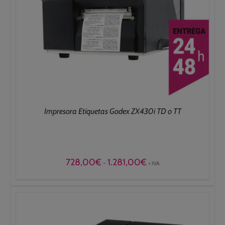
Impresora Etiquetas Godex ZX430i TD o TT
Rango
728,00
€
1.281,00
€
-
+ IVA
de
precios:
desde
728,00€
hasta
1.281,00€