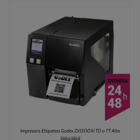
1.328,00€
hasta
1.881,00€
Impresora Etiquetas Godex ZX1200Xi TD o TT Alta
Velocidad