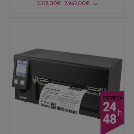
Rango
2.212,00
€
2.962,00
€
-
+ IVA
de
precios:
desde
2.212,00€
hasta
2.962,00€