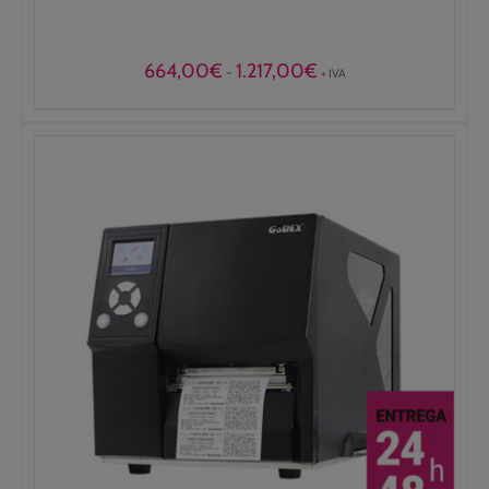
Rango
664,00
€
1.217,00
€
-
+ IVA
de
precios:
desde
664,00€
hasta
1.217,00€