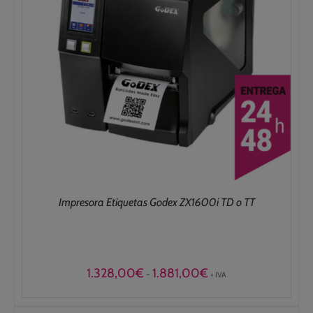
Impresora Etiquetas Godex ZX1600i TD o TT
Rango
1.328,00
€
1.881,00
€
-
+ IVA
de
precios:
desde