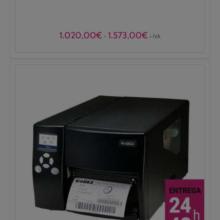
Rango
1.020,00
€
1.573,00
€
-
+ IVA
de
precios:
desde
1.020,00€
hasta
1.573,00€