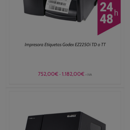
Impresora Etiquetas Godex EZ2250i TD o TT
Rango
752,00
€
1.182,00
€
-
+ IVA
de
precios:
desde
752,00€
hasta
1.182,00€