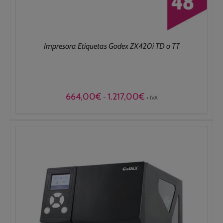
Impresora Etiquetas Godex ZX420i TD o TT
Rango
664,00
€
1.217,00
€
-
+ IVA
de
precios:
desde
664,00€
hasta
1.217,00€