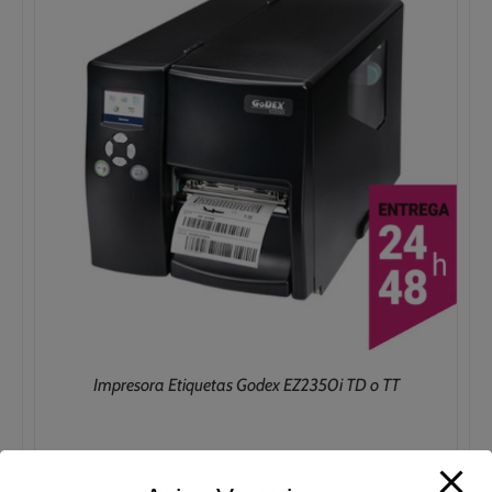
Impresora Etiquetas Godex EZ2350i TD o TT
Rango