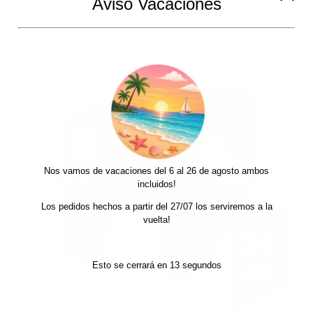
Aviso Vacaciones
848,00
€
1.278,00
€
-
+ IVA
de
precios:
desde
848,00€
hasta
1.278,00€
Nos vamos de vacaciones del 6 al 26 de agosto ambos
incluidos!
Los pedidos hechos a partir del 27/07 los serviremos a la
vuelta!
Esto se cerrará en
12
segundos