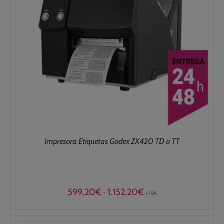
Impresora Etiquetas Godex ZX420 TD o TT
Rango
599,20
€
1.152,20
€
-
+ IVA
de
precios:
desde