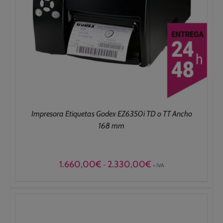
Impresora Etiquetas Godex EZ6350i TD o TT Ancho
168 mm
Rango
1.660,00
€
2.330,00
€
-
+ IVA
de
precios:
desde
1.660,00€
hasta
2.330,00€