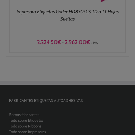
Impresora Etiquetas Godex HD830i CS TD o TT Hojas
Sueltas
Rango
2.224,50
€
2.962,00
€
-
+ IVA
de
precios:
desde
2.224,50€
hasta
2.962,00€
FABRICANTES ETIQUETAS AUTOADHESIVAS
Somos fabricantes
Todo sobre Etiquetas
Todo sobre Ribbons
Todo sobre Impresoras