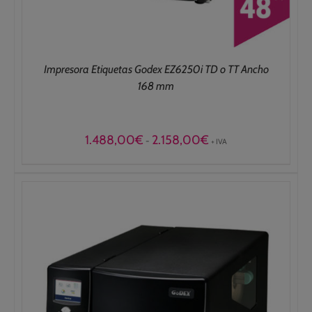
Impresora Etiquetas Godex EZ6250i TD o TT Ancho
168 mm
Rango
1.488,00
€
2.158,00
€
-
+ IVA
de
precios:
desde
1.488,00€
hasta
2.158,00€