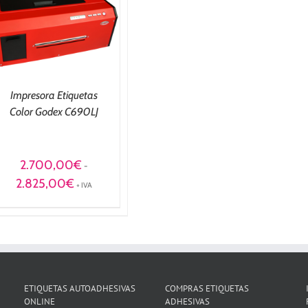
Impresora Etiquetas
Color Godex C690LJ
2.700,00
€
-
Rango
2.825,00
€
+ IVA
de
precios:
desde
2.700,00€
hasta
2.825,00€
ETIQUETAS AUTOADHESIVAS
COMPRAS ETIQUETAS
ONLINE
ADHESIVAS