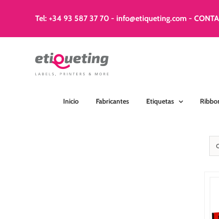
Saltar
al
Tel: +34 93 587 37 70
-
info@etiqueting.com
-
CONT
contenido
Inicio
Fabricantes
Etiquetas
Ribbo
SELECCIONAR