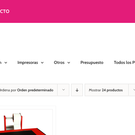
ACTO
n
Impresoras
Otros
Presupuesto
Todos los 
Ordena por
Orden predeterminado
Mostrar
24 productos