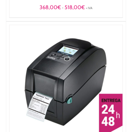
Rango
368,00
€
518,00
€
-
+ IVA
de
precios:
desde
368,00€
hasta
518,00€