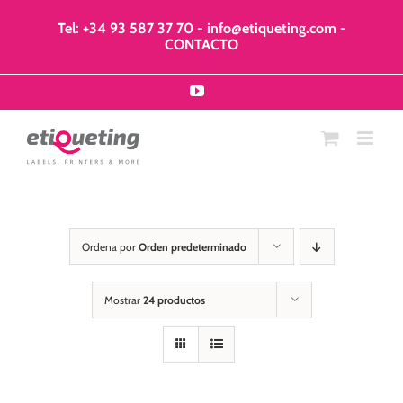
Saltar
al
Tel: +34 93 587 37 70
-
info@etiqueting.com
-
contenido
CONTACTO
YouTube
Ordena por
Orden predeterminado
Mostrar
24 productos