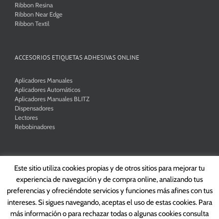
Ribbon Resina
Ribbon Near Edge
Ribbon Textil
ACCESORIOS ETIQUETAS ADHESIVAS ONLINE
Aplicadores Manuales
Aplicadores Automáticos
Aplicadores Manuales BLITZ
Dispensadores
Lectores
Rebobinadores
Este sitio utiliza cookies propias y de otros sitios para mejorar tu
experiencia de navegación y de compra online, analizando tus
Copyright 2026 Tikedo Barcelona, S.L. | All Rights Reserved |
Política de
preferencias y ofreciéndote servicios y funciones más afines con tus
Privacidad
|
Condiciones de Venta
intereses. Si sigues navegando, aceptas el uso de estas cookies. Para
más información o para rechazar todas o algunas cookies consulta