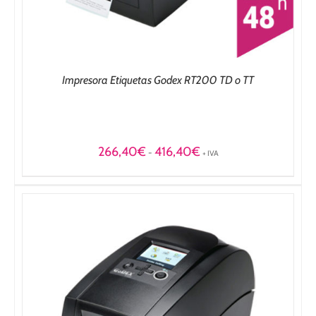
Impresora Etiquetas Godex RT200 TD o TT
Rango
266,40
€
416,40
€
-
+ IVA
de
precios:
desde
266,40€
hasta
416,40€