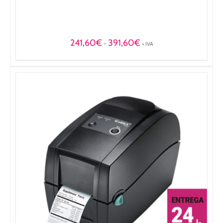
Rango
241,60
€
391,60
€
-
+ IVA
de
precios:
desde
241,60€
hasta
391,60€