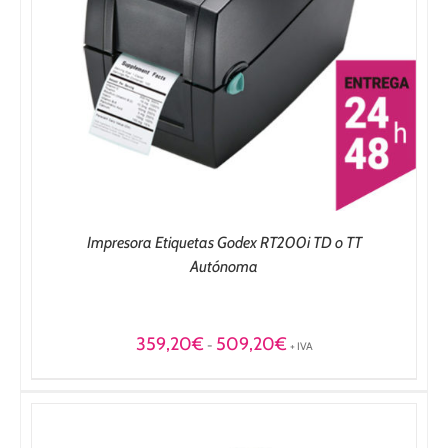
Impresora Etiquetas Godex RT200i TD o TT
Autónoma
Rango
359,20
€
509,20
€
-
+ IVA
de
precios:
desde
359,20€
hasta