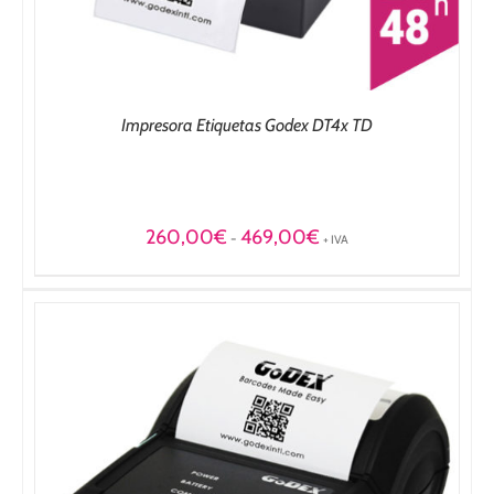
Impresora Etiquetas Godex DT4x TD
Rango
260,00
€
469,00
€
-
+ IVA
de
precios:
desde
260,00€
hasta
469,00€