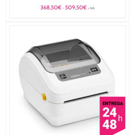
Rango
368,50
€
509,50
€
-
+ IVA
de
precios:
desde
368,50€
hasta
509,50€