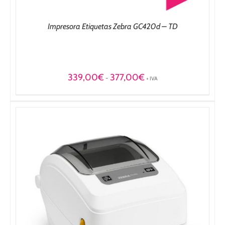
Impresora Etiquetas Zebra GC420d – TD
Rango
339,00
€
377,00
€
-
+ IVA
de
precios:
desde
339,00€
hasta
377,00€