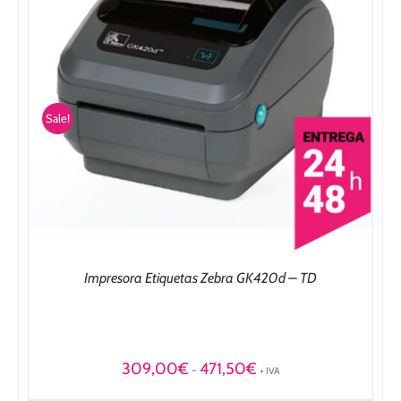
Sale!
Impresora Etiquetas Zebra GK420d – TD
Rango
309,00
€
471,50
€
-
+ IVA
de
precios: