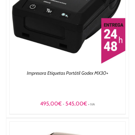
Impresora Etiquetas Portátil Godex MX30+
Rango
495,00
€
545,00
€
-
+ IVA
de
precios:
desde
495,00€
hasta