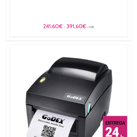
Rango
241,60
€
391,60
€
-
+ IVA
de
precios:
desde
241,60€
hasta
391,60€