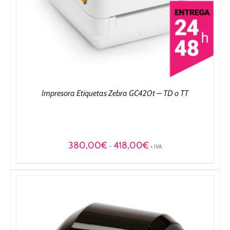
Impresora Etiquetas Zebra GC420t – TD o TT
Rango
380,00
€
418,00
€
-
+ IVA
de
precios:
desde
380,00€
hasta
418,00€