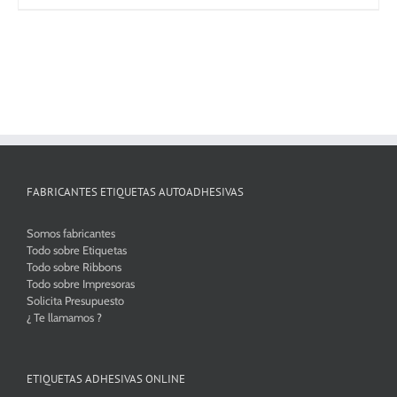
desde
309,00€
hasta
471,50€
FABRICANTES ETIQUETAS AUTOADHESIVAS
Somos fabricantes
Todo sobre Etiquetas
Todo sobre Ribbons
Todo sobre Impresoras
Solicita Presupuesto
¿ Te llamamos ?
ETIQUETAS ADHESIVAS ONLINE