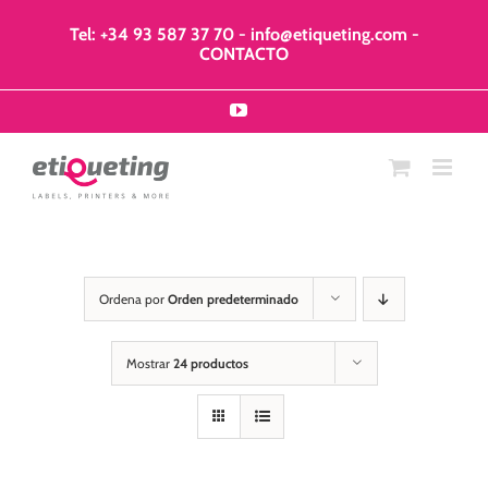
Saltar
al
Tel: +34 93 587 37 70
-
info@etiqueting.com
-
contenido
CONTACTO
YouTube
Ordena por
Orden predeterminado
Mostrar
24 productos