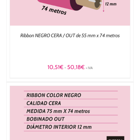
Ribbon NEGRO CERA / OUT de 55 mm x 74 metros
Rango
10,51
€
50,18
€
-
+ IVA
de
precios:
desde
10,51€
hasta
50,18€