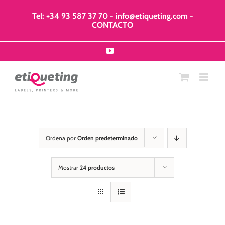
Saltar
al
Tel: +34 93 587 37 70
-
info@etiqueting.com
-
contenido
CONTACTO
YouTube
Ordena por
Orden predeterminado
Mostrar
24 productos