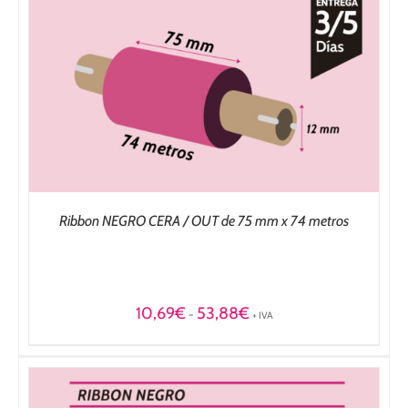
Ribbon NEGRO CERA / OUT de 75 mm x 74 metros
Rango
10,69
€
53,88
€
-
+ IVA
de
precios:
desde
10,69€
hasta