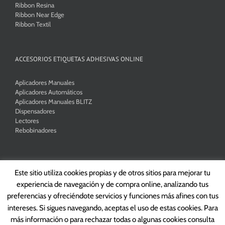
Ribbon Resina
Ribbon Near Edge
Ribbon Textil
ACCESORIOS ETIQUETAS ADHESIVAS ONLINE
Aplicadores Manuales
Aplicadores Automáticos
Aplicadores Manuales BLITZ
Dispensadores
Lectores
Rebobinadores
Este sitio utiliza cookies propias y de otros sitios para mejorar tu
experiencia de navegación y de compra online, analizando tus
Copyright 2026 Tikedo Barcelona, S.L. | All Rights Reserved |
Política de
preferencias y ofreciéndote servicios y funciones más afines con tus
Privacidad
|
Condiciones de Venta
intereses. Si sigues navegando, aceptas el uso de estas cookies. Para
más información o para rechazar todas o algunas cookies consulta