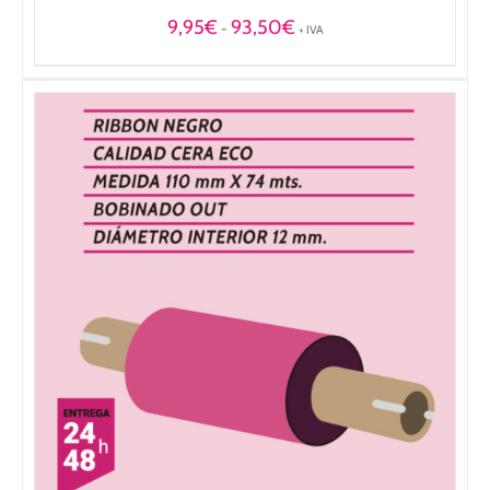
Rango
9,95
€
93,50
€
-
+ IVA
de
precios:
desde
9,95€
hasta
93,50€