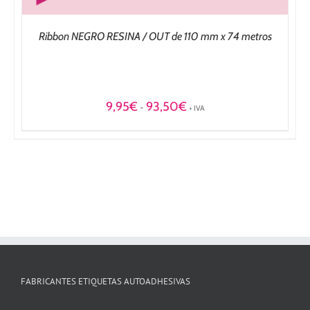
Ribbon NEGRO RESINA / OUT de 110 mm x 74 metros
Rango
9,95
€
93,50
€
-
+ IVA
de
precios:
desde
9,95€
hasta
93,50€
FABRICANTES ETIQUETAS AUTOADHESIVAS