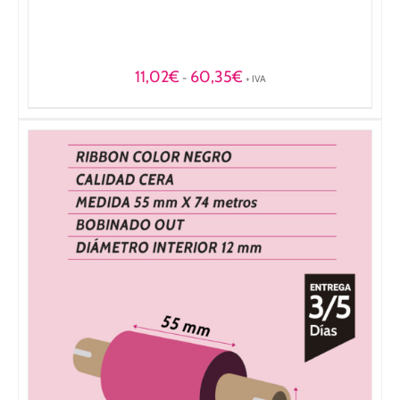
Rango
11,02
€
60,35
€
-
+ IVA
de
precios:
desde
11,02€
hasta
60,35€