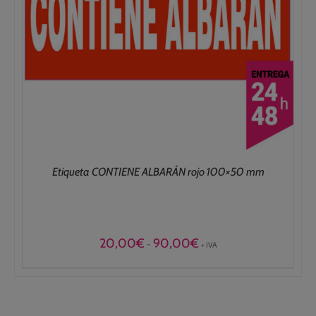
Etiqueta CONTIENE ALBARÁN rojo 100×50 mm
Rango
20,00
€
90,00
€
-
+ IVA
de
precios:
desde
20,00€
hasta