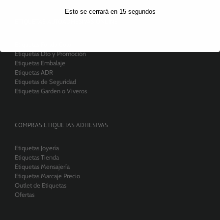
Esto se cerrará en
15
segundos
ETIQUETAS AUTOADHESIVAS ONLINE
Etiquetas Fondo Color
Etiquetas Dto y Promoción
Etiquetas Embalaje
Etiquetas ADR
Etiquetas de Seguridad
Etiquetas Garden o Viveros
COMPRAS ETIQUETAS ADHESIVAS
Etiquetas Joyería
Etiquetas Tienda
Etiquetas Mensajería
Etiquetas Marcaje Precio
Outlet de Etiquetas
Ofertas