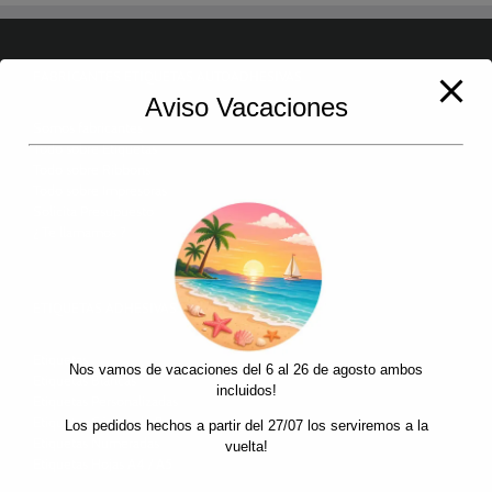
90,00€
FABRICANTES ETIQUETAS AUTOADHESIVAS
Aviso Vacaciones
Somos fabricantes
Todo sobre Etiquetas
Todo sobre Ribbons
Todo sobre Impresoras
Solicita Presupuesto
¿ Te llamamos ?
ETIQUETAS ADHESIVAS ONLINE
Etiquetas
Nos vamos de vacaciones del 6 al 26 de agosto ambos
Etiquetas Blancas
incluidos!
Etiquetas Personalizadas
Etiquetas Código de Barras
Los pedidos hechos a partir del 27/07 los serviremos a la
Etiquetas Numeradas
vuelta!
Etiquetas Hojas A4 / A5