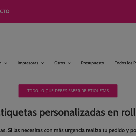
modal-check
ACTO
n
Impresoras
Otros
Presupuesto
Todos los 
TODO LO QUE DEBES SABER DE ETIQUETAS
tiquetas personalizadas en rol
as. Si las necesitas con más urgencia realiza tu pedido y 