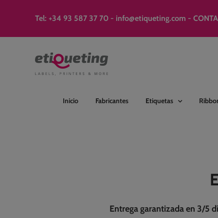
Saltar
al
Tel: +34 93 587 37 70
-
info@etiqueting.com
-
CONT
contenido
Inicio
Fabricantes
Etiquetas
Ribbo
E
Entrega garantizada en 3/5 dí