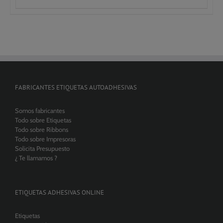
precios:
desde
760,00€
hasta
969,00€
FABRICANTES ETIQUETAS AUTOADHESIVAS
Somos fabricantes
Todo sobre Etiquetas
Todo sobre Ribbons
Todo sobre Impresoras
Solicita Presupuesto
¿ Te llamamos ?
ETIQUETAS ADHESIVAS ONLINE
Etiquetas