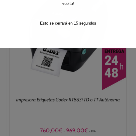
vuelta!
Esto se cerrará en
15
segundos
Impresora Etiquetas Godex RT863i TD o TT Autónoma
Rango
760,00
€
969,00
€
-
+ IVA
de