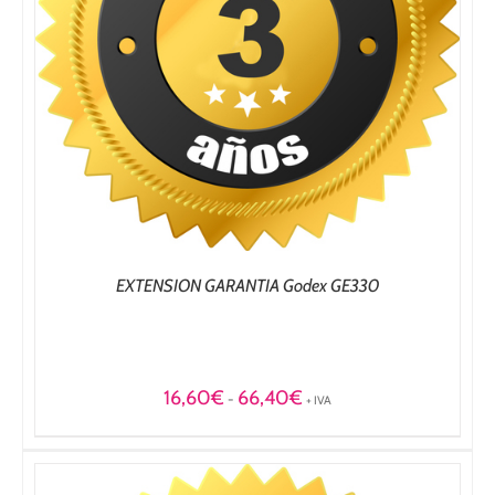
EXTENSION GARANTIA Godex GE330
Rango
16,60
€
66,40
€
-
+ IVA
de
precios:
desde
16,60€