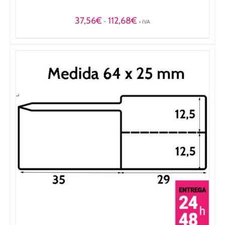
Rango
37,56
€
112,68
€
-
+ IVA
de
precios:
desde
37,56€
hasta
112,68€