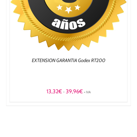
EXTENSION GARANTIA Godex RT200
Rango
13,32
€
39,96
€
-
+ IVA
de
precios:
desde
13,32€
hasta
39,96€