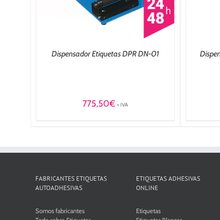
Dispensador Etiquetas DPR DN-01
Dispe
775,50
€
+ IVA
FABRICANTES ETIQUETAS
ETIQUETAS ADHESIVAS
AUTOADHESIVAS
ONLINE
Somos fabricantes
Etiquetas
Todo sobre Etiquetas
Etiquetas Blancas