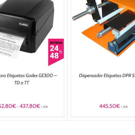
ÑADIR AL CARRITO
/
DETALLES
ora Etiquetas Godex GE300 –
Dispensador Etiquetas DPR
TD o TT
Rango
52,80
€
437,80
€
445,50
€
-
+ IVA
+ IVA
de
precios:
desde
252,80€
hasta