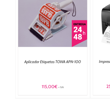
SELECCIONAR OPCIONES
/
A
TALLES
DETALLES
Impres
Aplicador Etiquetas TOWA APN-100
2
115,00
€
+ IVA