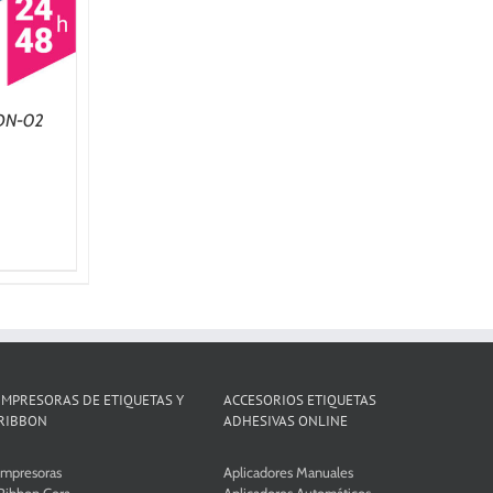
 DN-02
IMPRESORAS DE ETIQUETAS Y
ACCESORIOS ETIQUETAS
RIBBON
ADHESIVAS ONLINE
Impresoras
Aplicadores Manuales
Ribbon Cera
Aplicadores Automáticos