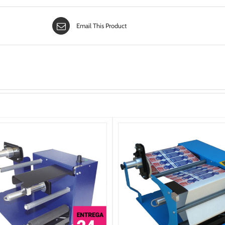
437,80€
Email This Product
ÑADIR AL CARRITO
/
DETALLES