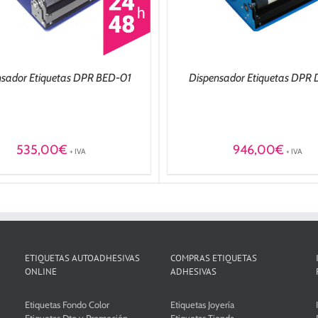
nsador Etiquetas DPR BED-01
Dispensador Etiquetas DPR
535,00
€
946,00
€
+ IVA
+ IVA
ETIQUETAS AUTOADHESIVAS
COMPRAS ETIQUETAS
ONLINE
ADHESIVAS
Etiquetas Fondo Color
Etiquetas Joyería
Etiquetas Dto y Promoción
Etiquetas Tienda