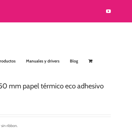
YouTube
Productos
Manuales y drivers
Blog
150 mm papel térmico eco adhesivo
 sin ribbon.