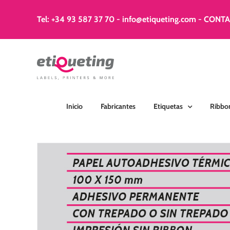
Saltar
al
Tel: +34 93 587 37 70
-
info@etiqueting.com
-
CONT
contenido
Inicio
Fabricantes
Etiquetas
Ribbo