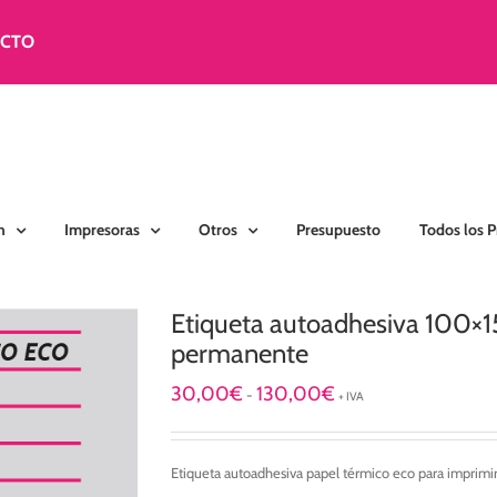
ACTO
n
Impresoras
Otros
Presupuesto
Todos los 
Etiqueta autoadhesiva 100×
permanente
Rango
30,00
€
130,00
€
-
+ IVA
de
precios:
desde
Etiqueta autoadhesiva papel térmico eco para imprimir
30,00€
hasta