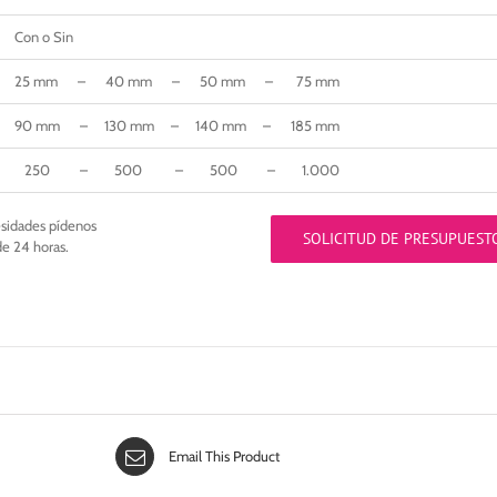
Con o Sin
25 mm – 40 mm – 50 mm – 75 mm
90 mm – 130 mm – 140 mm – 185 mm
250 – 500 – 500 – 1.000
esidades pídenos
SOLICITUD DE PRESUPUEST
de 24 horas.
Email This Product