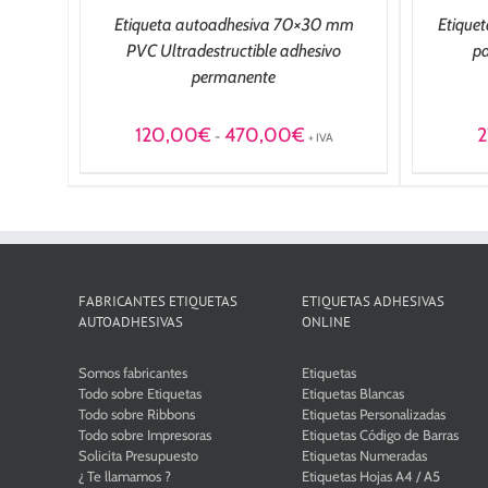
Etiqueta autoadhesiva 70×30 mm
Etique
PVC Ultradestructible adhesivo
pa
permanente
Rango
120,00
€
470,00
€
2
-
+ IVA
de
precios:
desde
120,00€
hasta
470,00€
FABRICANTES ETIQUETAS
ETIQUETAS ADHESIVAS
AUTOADHESIVAS
ONLINE
Somos fabricantes
Etiquetas
Todo sobre Etiquetas
Etiquetas Blancas
Todo sobre Ribbons
Etiquetas Personalizadas
Todo sobre Impresoras
Etiquetas Código de Barras
Solicita Presupuesto
Etiquetas Numeradas
¿ Te llamamos ?
Etiquetas Hojas A4 / A5