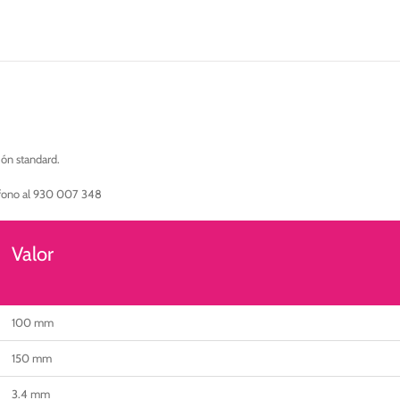
papel
térmico
eco
adhesivo
permanente
cantidad
ión standard.
éfono al 930 007 348
Valor
100 mm
150 mm
3.4 mm