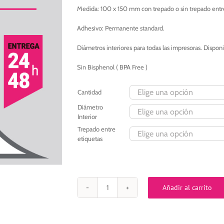
130,00€
Medida: 100 x 150 mm con trepado o sin trepado entre
Adhesivo: Permanente standard.
Diámetros interiores para todas las impresoras. Di
Sin Bisphenol ( BPA Free )
Cantidad
Diámetro
Interior
Trepado entre
etiquetas
Añadir al carrito
Etiqueta
autoadhesiva
100x150
mm