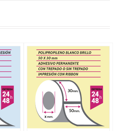
NES
/