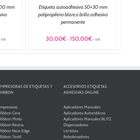
×100 mm
Etiqueta autoadhesiva 50×30 mm
sivo
polipropileno blanco brillo adhesivo
permanente
ango
Rango
30,00
€
150,00
€
-
+ IVA
+ IVA
e
de
recios:
precios:
esde
desde
10,00€
30,00€
asta
hasta
90,00€
150,00€
IMPRESORAS DE ETIQUETAS Y
ACCESORIOS ETIQUETAS
RIBBON
ADHESIVAS ONLINE
Impresoras
Aplicadores Manuales
Ribbon Cera
Aplicadores Automáticos
Ribbon Mixto
Aplicadores Manuales BLITZ
Ribbon Resina
Dispensadores
Ribbon Near Edge
Lectores
Ribbon Textil
Rebobinadores