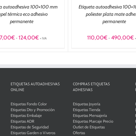
ta autoadhesiva 100×100 mm
Etiqueta autoadhesiva 100
pel térmico eco adhesivo
poliester plata mate adhe
permanente
permanente
Rango
R
7,00
€
124,00
€
110,00
€
490,00
€
-
-
+ IVA
de
d
precios:
p
desde
d
27,00€
1
hasta
h
124,00€
4
ETIQUETAS AUTOADHESIVAS
COMPRAS ETIQUETAS
ONLINE
ADHESIVAS
Etiquetas Fondo Color
Etiquetas Joyería
Etiquetas Dto y Promoción
Etiquetas Tienda
Etiquetas Embalaje
Etiquetas Mensajería
Etiquetas ADR
Etiquetas Marcaje Precio
Etiquetas de Seguridad
Outlet de Etiquetas
Etiquetas Garden o Viveros
Ofertas