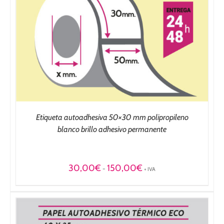
Etiqueta autoadhesiva 50×30 mm polipropileno
blanco brillo adhesivo permanente
Rango
30,00
€
150,00
€
-
+ IVA
de
precios:
desde
30,00€
hasta
150,00€