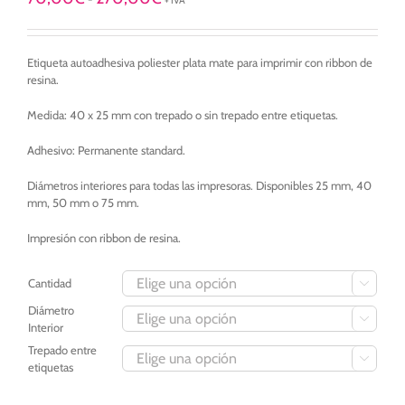
+ IVA
de
precios:
desde
Etiqueta autoadhesiva poliester plata mate para imprimir con ribbon de
70,00€
resina.
hasta
270,00€
Medida: 40 x 25 mm con trepado o sin trepado entre etiquetas.
Adhesivo: Permanente standard.
Diámetros interiores para todas las impresoras. Disponibles 25 mm, 40
mm, 50 mm o 75 mm.
Impresión con ribbon de resina.
Cantidad

Diámetro

Interior
Trepado entre

etiquetas