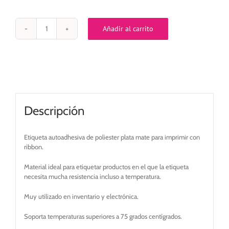
Añadir al carrito
Etiqueta
autoadhesiva
40x25
mm
poliester
plata
mate
adhesivo
Descripción
permanente
cantidad
Etiqueta autoadhesiva de poliester plata mate para imprimir con
ribbon.
Material ideal para etiquetar productos en el que la etiqueta
necesita mucha resistencia incluso a temperatura.
Muy utilizado en inventario y electrónica.
Soporta temperaturas superiores a 75 grados centígrados.