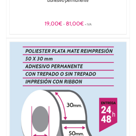
adhesivo permanente
Rango
19,00
€
81,00
€
-
+ IVA
de
precios:
desde
19,00€
hasta
81,00€