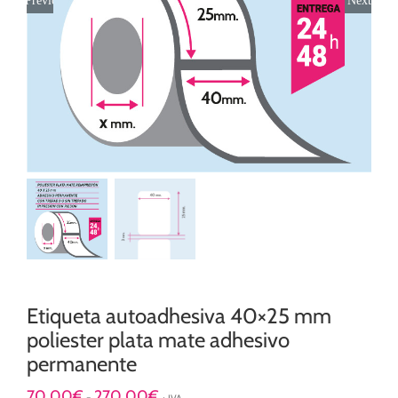
Etiqueta autoadhesiva 40×25 mm
poliester plata mate adhesivo
permanente
Rango
70,00
€
270,00
€
-