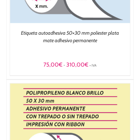
Etiqueta autoadhesiva 50×30 mm poliester plata
mate adhesivo permanente
Rango
75,00
€
310,00
€
-
+ IVA
de
precios:
desde
75,00€
hasta
310,00€