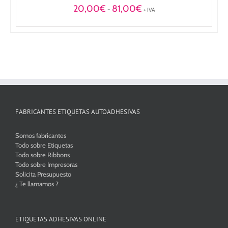
Rango
20,00
€
81,00
€
-
+ IVA
de
precios:
desde
20,00€
hasta
81,00€
FABRICANTES ETIQUETAS AUTOADHESIVAS
Somos fabricantes
Todo sobre Etiquetas
Todo sobre Ribbons
Todo sobre Impresoras
Solicita Presupuesto
¿ Te llamamos ?
ETIQUETAS ADHESIVAS ONLINE