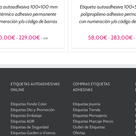
ta autoadhesiva 100×100 mm
Etiqueta autoadhesiva 100
térmico adhesivo permanente
polipropileno adhesivo perm
meración y/o código de barras
con numeración y/o código de
Rango
R
0,00
€
229,00
€
58,00
€
283,00
€
-
-
+ IVA
+
de
d
precios:
pr
desde
d
40,00€
5
hasta
ha
229,00€
2
ETIQUETAS AUTOADHESIVAS
COMPRAS ETIQUETAS
ONLINE
ADHESIVAS
Etiquetas Fondo Color
Etiquetas Joyería
Etiquetas Dto y Promoción
Etiquetas Tienda
Etiquetas Embalaje
Etiquetas Mensajería
Etiquetas ADR
Etiquetas Marcaje Precio
Etiquetas de Seguridad
Outlet de Etiquetas
Etiquetas Garden o Viveros
Ofertas