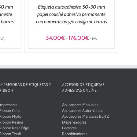
×50 mm
Etiqueta autoadhesiva 50×30 mm
anente
papel couché adhesivo permanente
 barras
con numeración y/o código de barras
ango
Rango
34,00
€
176,00
€
-
 IVA
+ IVA
e
de
ecios:
precios:
esde
desde
8,00€
34,00€
sta
hasta
83,00€
176,00€
IMPRESORAS DE ETIQUETAS Y
ACCESORIOS ETIQUETAS
RIBBON
ADHESIVAS ONLINE
Impresoras
Aplicadores Manuales
Ribbon Cera
Aplicadores Automáticos
Ribbon Mixto
Aplicadores Manuales BLITZ
Ribbon Resina
Dispensadores
Ribbon Near Edge
Lectores
Ribbon Textil
Rebobinadores