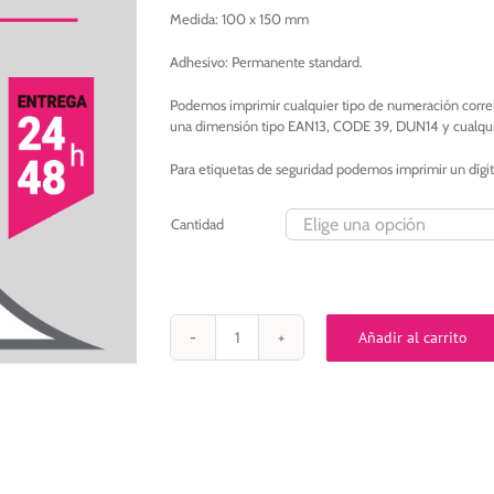
276,00€
Medida: 100 x 150 mm
Adhesivo: Permanente standard.
Podemos imprimir cualquier tipo de numeración correla
una dimensión tipo EAN13, CODE 39, DUN14 y cualqui
Para etiquetas de seguridad podemos imprimir un dígit
Cantidad
Añadir al carrito
Etiqueta
autoadhesiva
100x150
mm
papel
térmico
eco
adhesivo