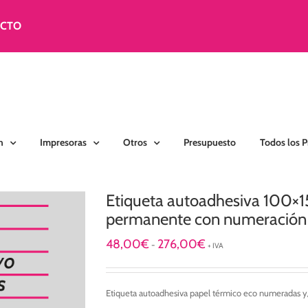
ACTO
n
Impresoras
Otros
Presupuesto
Todos los 
Etiqueta autoadhesiva 100×
permanente con numeración y
Rango
48,00
€
276,00
€
-
+ IVA
de
precios:
desde
Etiqueta autoadhesiva papel térmico eco numeradas y/
48,00€
hasta