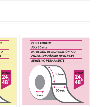
NES
/