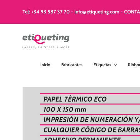
Saltar
al
Tel: +34 93 587 37 70
-
info@etiqueting.com
-
CONT
contenido
Inicio
Fabricantes
Etiquetas
Ribbo