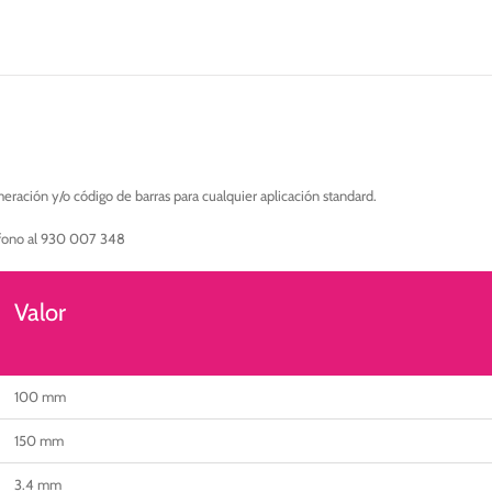
permanente
con
numeración
y/o
código
de
barras
cantidad
ración y/o código de barras para cualquier aplicación standard.
éfono al 930 007 348
Valor
100 mm
150 mm
3.4 mm