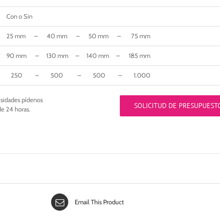
Con o Sin
25 mm – 40 mm – 50 mm – 75 mm
90 mm – 130 mm – 140 mm – 185 mm
250 – 500 – 500 – 1.000
esidades pídenos
SOLICITUD DE PRESUPUEST
de 24 horas.
Email This Product