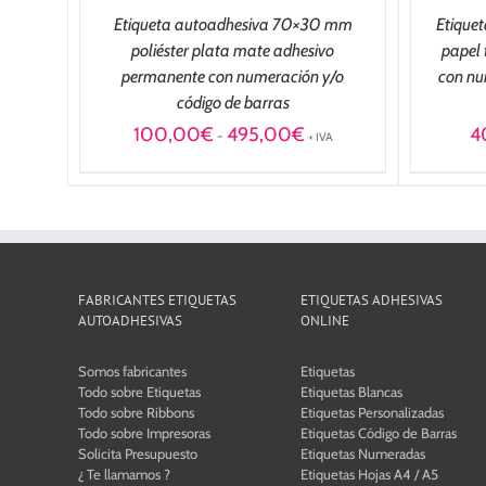
Etiqueta autoadhesiva 70×30 mm
Etique
poliéster plata mate adhesivo
papel 
permanente con numeración y/o
con nu
código de barras
Rango
100,00
€
495,00
€
4
-
+ IVA
de
precios:
desde
100,00€
hasta
495,00€
FABRICANTES ETIQUETAS
ETIQUETAS ADHESIVAS
AUTOADHESIVAS
ONLINE
Somos fabricantes
Etiquetas
Todo sobre Etiquetas
Etiquetas Blancas
Todo sobre Ribbons
Etiquetas Personalizadas
Todo sobre Impresoras
Etiquetas Código de Barras
Solicita Presupuesto
Etiquetas Numeradas
¿ Te llamamos ?
Etiquetas Hojas A4 / A5