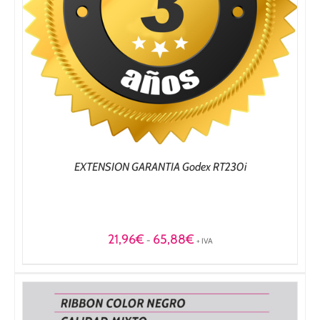
EXTENSION GARANTIA Godex RT230i
Rango
21,96
€
65,88
€
-
+ IVA
de
precios:
desde
21,96€
hasta
65,88€