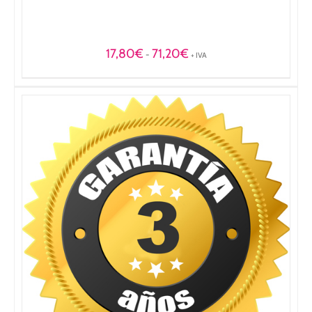
Rango
17,80
€
71,20
€
-
+ IVA
de
precios:
desde
17,80€
hasta
71,20€