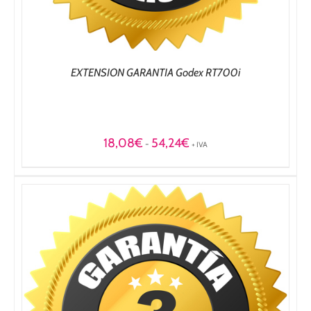
EXTENSION GARANTIA Godex RT700i
Rango
18,08
€
54,24
€
-
+ IVA
de
precios:
desde
18,08€
hasta
54,24€