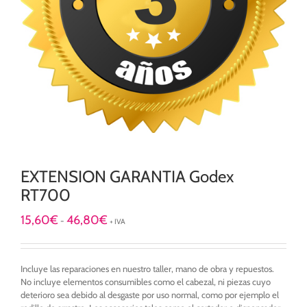
EXTENSION GARANTIA Godex
RT700
Rango
15,60
€
46,80
€
-
+ IVA
de
precios:
desde
Incluye las reparaciones en nuestro taller, mano de obra y repuestos.
15,60€
No incluye elementos consumibles como el cabezal, ni piezas cuyo
hasta
deterioro sea debido al desgaste por uso normal, como por ejemplo el
46,80€