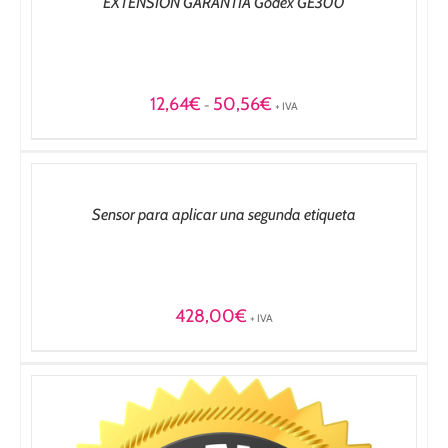
EXTENSION GARANTIA Godex GE300
Rango
12,64
€
50,56
€
-
+ IVA
de
AÑADIR
precios:
AL
desde
CARRITO
12,64€
/
hasta
DETALLES
Sensor para aplicar una segunda etiqueta
50,56€
428,00
€
+ IVA