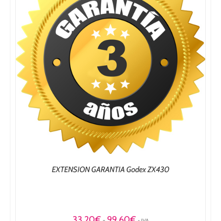
EXTENSION GARANTIA Godex ZX430
Rango
33,20
€
99,60
€
-
+ IVA