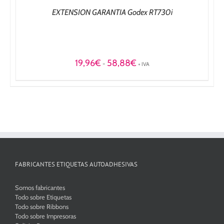
EXTENSION GARANTIA Godex RT730i
Rango
19,96
€
58,88
€
-
+ IVA
de
precios:
desde
19,96€
hasta
58,88€
FABRICANTES ETIQUETAS AUTOADHESIVAS
Somos fabricantes
Todo sobre Etiquetas
Todo sobre Ribbons
Todo sobre Impresoras