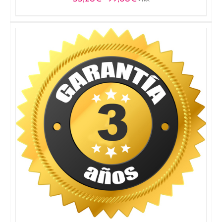
de
precios:
desde
33,20€
hasta
99,60€