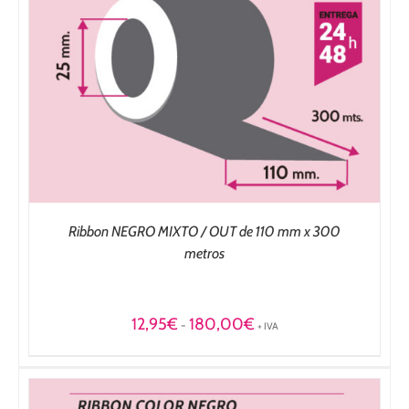
Ribbon NEGRO MIXTO / OUT de 110 mm x 300
metros
Rango
12,95
€
180,00
€
-
+ IVA
de
precios:
desde
12,95€
hasta