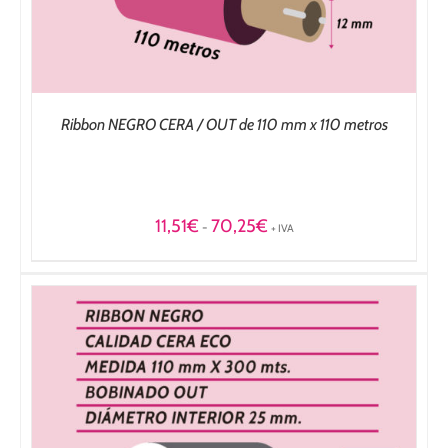
Ribbon NEGRO CERA / OUT de 110 mm x 110 metros
Rango
11,51
€
70,25
€
-
+ IVA
de
precios:
desde
11,51€
hasta
70,25€