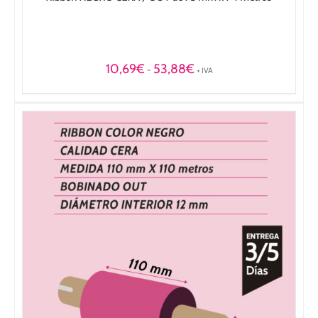
Rango
10,69
€
53,88
€
-
+ IVA
de
precios:
desde
10,69€
hasta
53,88€