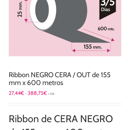
Ribbon NEGRO CERA / OUT de 155
mm x 600 metros
Rango
27,44
€
388,75
€
-
+ IVA
de
precios:
desde
27,44€
Ribbon de CERA NEGRO
hasta
388,75€