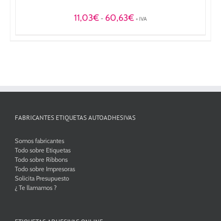
Rango
11,03
€
60,63
€
-
+ IVA
de
precios:
desde
11,03€
hasta
60,63€
FABRICANTES ETIQUETAS AUTOADHESIVAS
Somos fabricantes
Todo sobre Etiquetas
Todo sobre Ribbons
Todo sobre Impresoras
Solicita Presupuesto
¿ Te llamamos ?