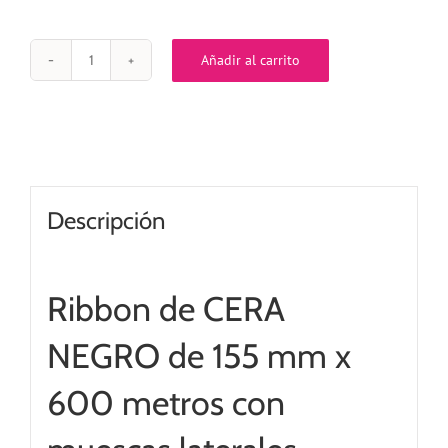
Añadir al carrito
Ribbon
NEGRO
CERA
/
OUT
de
155
mm
Descripción
x
600
metros
cantidad
Ribbon de CERA
NEGRO de 155 mm x
600 metros con