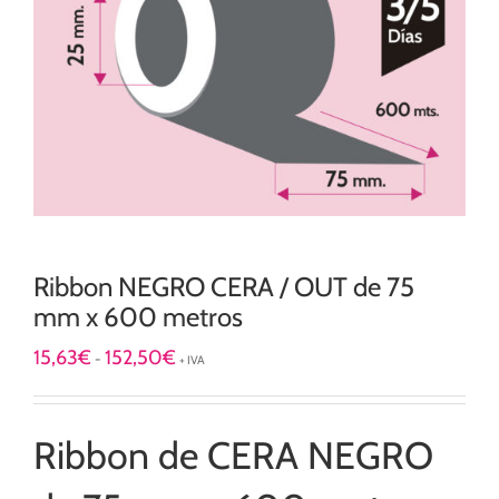
Ribbon NEGRO CERA / OUT de 75
mm x 600 metros
Rango
15,63
€
152,50
€
-
+ IVA
de
precios:
desde
15,63€
Ribbon de CERA NEGRO
hasta
152,50€