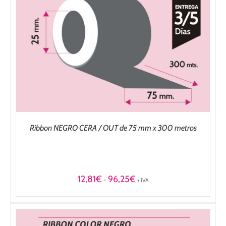
Ribbon NEGRO CERA / OUT de 75 mm x 300 metros
Rango
12,81
€
96,25
€
-
+ IVA
de
precios:
desde
12,81€
hasta