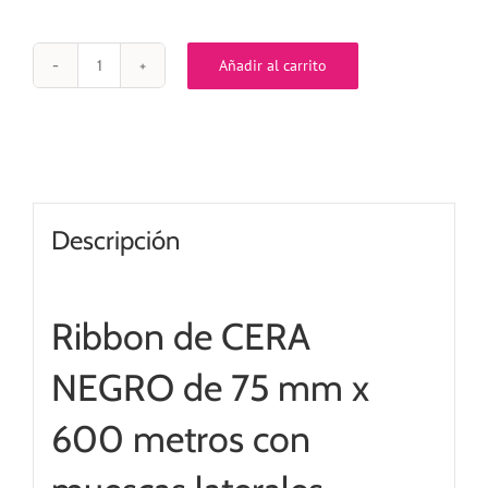
Añadir al carrito
Ribbon
NEGRO
CERA
/
OUT
de
75
mm
Descripción
x
600
metros
cantidad
Ribbon de CERA
NEGRO de 75 mm x
600 metros con