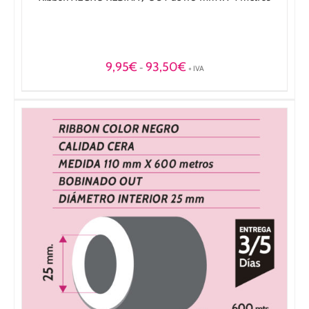
Rango
9,95
€
93,50
€
-
+ IVA
de
precios:
desde
9,95€
hasta
93,50€