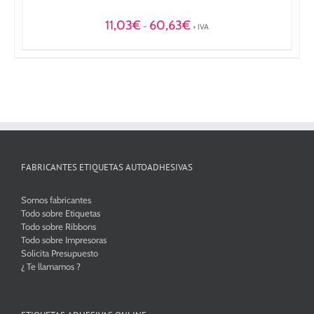
Rango
11,03
€
60,63
€
-
+ IVA
de
precios:
desde
11,03€
hasta
60,63€
FABRICANTES ETIQUETAS AUTOADHESIVAS
Somos fabricantes
Todo sobre Etiquetas
Todo sobre Ribbons
Todo sobre Impresoras
Solicita Presupuesto
¿ Te llamamos ?