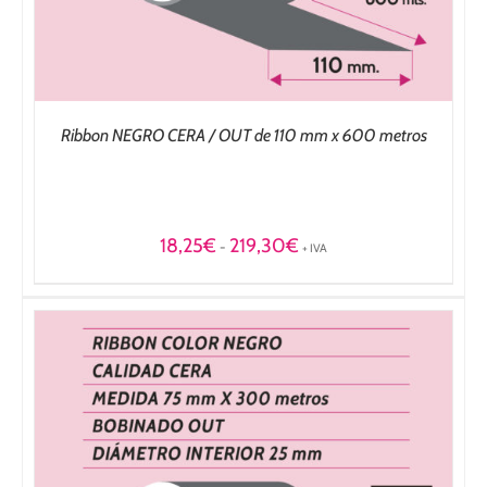
Ribbon NEGRO CERA / OUT de 110 mm x 600 metros
Rango
18,25
€
219,30
€
-
+ IVA
de
precios:
desde
18,25€
hasta
219,30€