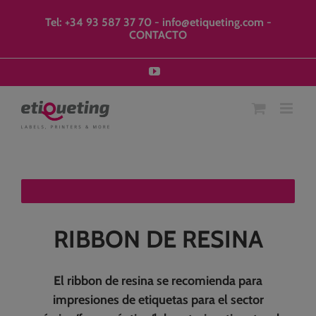
Saltar
modal-check
al
Tel: +34 93 587 37 70
-
info@etiqueting.com
-
contenido
CONTACTO
YouTube
RIBBON DE RESINA
El ribbon de resina se recomienda para
impresiones de etiquetas para el sector