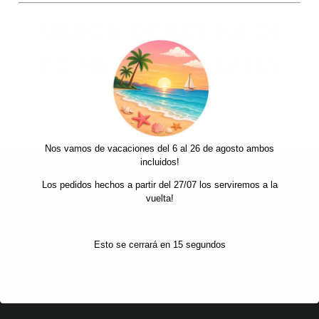
RIBBON DE RESINA DE
110 METROS LINEALES
Nos vamos de vacaciones del 6 al 26 de agosto ambos
incluidos!
Los pedidos hechos a partir del 27/07 los serviremos a la
FABRICANTES ETIQUETAS AUTOADHESIVAS
vuelta!
Somos fabricantes
Todo sobre Etiquetas
Esto se cerrará en
15
segundos
Todo sobre Ribbons
Todo sobre Impresoras
Solicita Presupuesto
¿ Te llamamos ?