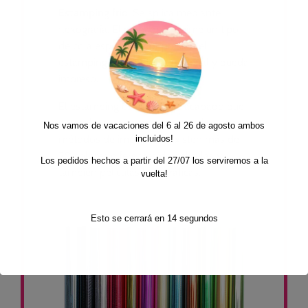
Estamping frío
: Se aplica mediante
flexografía. El grabado imprime un tipo
de cola especial y por presión el
estamping se adhiere al material y queda
impreso.
El estamping es un tipo de acabado que
normalmente complementa a los otros
Nos vamos de vacaciones del 6 al 26 de agosto ambos
métodos de impresión. Existen más de
incluidos!
20 colores diferentes de películas y
Los pedidos hechos a partir del 27/07 los serviremos a la
también películas holográficas.
vuelta!
Esto se cerrará en
14
segundos