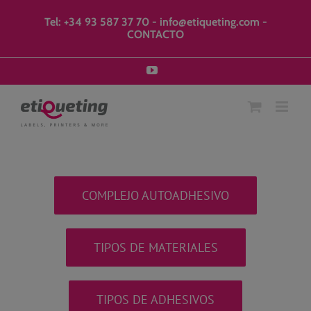
Saltar
modal-check
al
Tel: +34 93 587 37 70
-
info@etiqueting.com
-
contenido
CONTACTO
YouTube
COMPLEJO AUTOADHESIVO
TIPOS DE MATERIALES
TIPOS DE ADHESIVOS