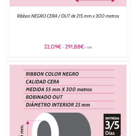
Ribbon NEGRO CERA / OUT de 215 mm x 300 metros
Rango
22,09
€
291,88
€
-
+ IVA
de
precios:
desde
22,09€
hasta
291,88€