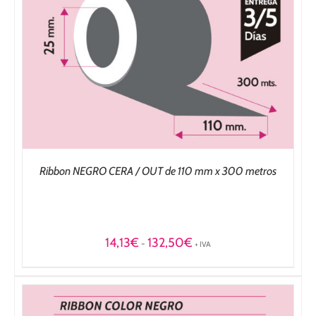
Ribbon NEGRO CERA / OUT de 110 mm x 300 metros
Rango
14,13
€
132,50
€
-
+ IVA
de
precios:
desde
14,13€
hasta