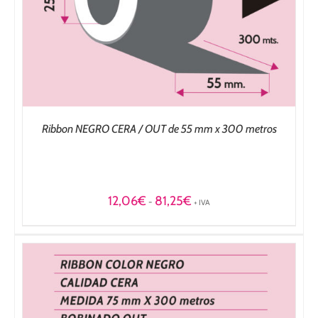
Ribbon NEGRO CERA / OUT de 55 mm x 300 metros
Rango
12,06
€
81,25
€
-
+ IVA
de
precios:
desde
12,06€
hasta
81,25€