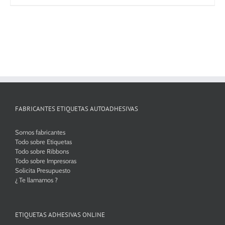
desde
12,81€
hasta
96,25€
FABRICANTES ETIQUETAS AUTOADHESIVAS
Somos fabricantes
Todo sobre Etiquetas
Todo sobre Ribbons
Todo sobre Impresoras
Solicita Presupuesto
¿ Te llamamos ?
ETIQUETAS ADHESIVAS ONLINE