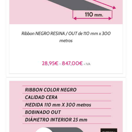
Ribbon NEGRO RESINA / OUT de 110 mm x 300
metros
Rango
28,95
€
847,00
€
-
+ IVA
de
precios:
desde
28,95€
hasta
847,00€