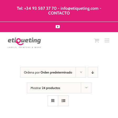
Saltar
al
Tel: +34 93 587 37 70
-
info@etiqueting.com
-
contenido
CONTACTO
YouTube
Ordena por
Orden predeterminado
Mostrar
24 productos