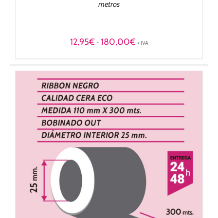
metros
Rango
12,95
€
180,00
€
-
+ IVA
de
precios:
desde
12,95€
hasta
180,00€