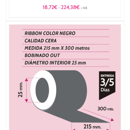
Rango
18,72
€
224,38
€
-
+ IVA
de
precios:
desde
18,72€
hasta
224,38€