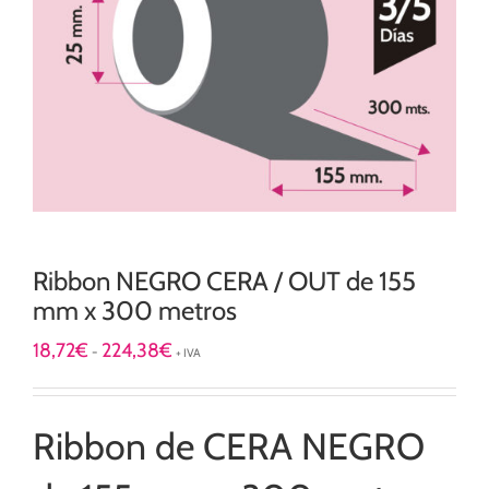
Ribbon NEGRO CERA / OUT de 155
mm x 300 metros
Rango
18,72
€
224,38
€
-
+ IVA
de
precios:
desde
18,72€
Ribbon de CERA NEGRO
hasta
224,38€