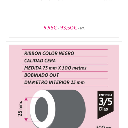
Rango
9,95
€
93,50
€
-
+ IVA
de
precios:
desde
9,95€
hasta
93,50€