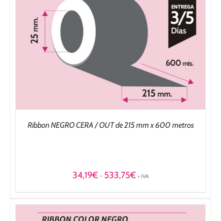
Ribbon NEGRO CERA / OUT de 215 mm x 600 metros
Rango
34,19
€
533,75
€
-
+ IVA
de
precios:
desde
34,19€
hasta