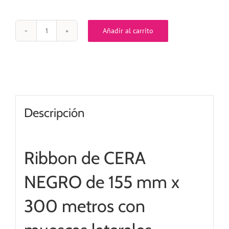
Añadir al carrito
Ribbon
NEGRO
CERA
/
OUT
de
155
mm
Descripción
x
300
metros
cantidad
Ribbon de CERA
NEGRO de 155 mm x
300 metros con