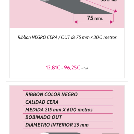
Ribbon NEGRO CERA / OUT de 75 mm x 300 metros
Rango
12,81
€
96,25
€
-
+ IVA
de
precios:
desde
12,81€
hasta
96,25€