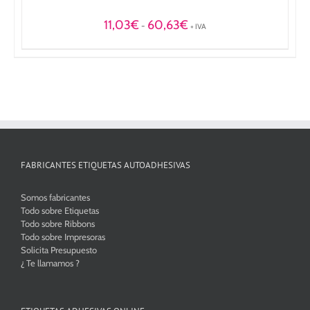
Rango
11,03
€
60,63
€
-
+ IVA
de
precios:
desde
11,03€
hasta
60,63€
FABRICANTES ETIQUETAS AUTOADHESIVAS
Somos fabricantes
Todo sobre Etiquetas
Todo sobre Ribbons
Todo sobre Impresoras
Solicita Presupuesto
¿ Te llamamos ?