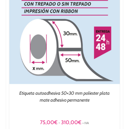
Etiqueta autoadhesiva 50×30 mm poliester plata
mate adhesivo permanente
Rango
75,00
€
310,00
€
-
+ IVA
de