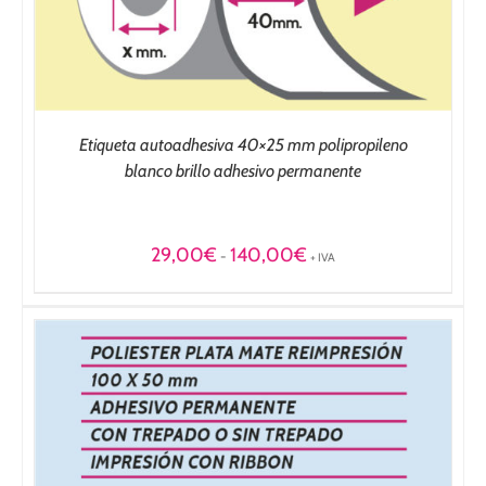
Etiqueta autoadhesiva 40×25 mm polipropileno
blanco brillo adhesivo permanente
Rango
29,00
€
140,00
€
-
+ IVA
de
precios:
desde
29,00€
hasta
140,00€