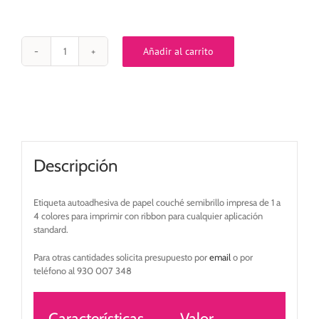
Añadir al carrito
Etiqueta
autoadhesiva
papel
couché
adhesivo
permanente
100x150
mm
Descripción
impresa
de
1
Etiqueta autoadhesiva de papel couché semibrillo impresa de 1 a
a
4 colores para imprimir con ribbon para cualquier aplicación
4
standard.
colores
cantidad
Para otras cantidades solicita presupuesto por
email
o por
teléfono al 930 007 348
Características
Valor