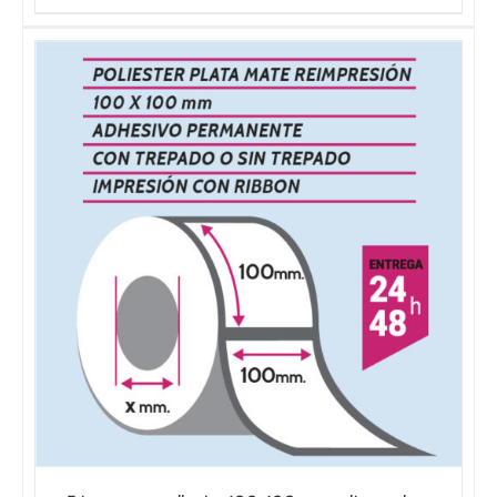
precios:
desde
75,00€
hasta
310,00€