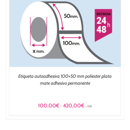
Etiqueta autoadhesiva 100×50 mm poliester plata
mate adhesivo permanente
Rango
100,00
€
420,00
€
-
+ IVA
de
precios:
desde
100,00€