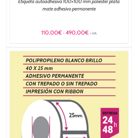
Etiqueta autoadhesiva 100×100 mm poliester plata
mate adhesivo permanente
Rango
110,00
€
490,00
€
-
+ IVA
de
precios:
desde
110,00€
hasta
490,00€