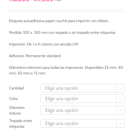
+ IVA
de
precios:
desde
Etiqueta autoadhesiva papel couché para imprimir con ribbon.
146,00€
hasta
419,00€
Medida: 100 x 150 mm con trepado o sin trepado entre etiquetas.
Impresión: De 1 a 4 colores con secado UVI
Adhesivo: Permanente standard.
Diámetros interiores para todas las impresoras. Disponibles 25 mm, 40
mm, 50 mm o 75 mm.
Cantidad

Color

Diámetro

Interior
Trepado entre

etiquetas