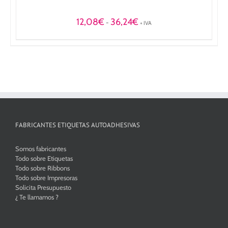
Rango
12,08
€
36,24
€
-
+ IVA
de
precios:
desde
12,08€
hasta
36,24€
FABRICANTES ETIQUETAS AUTOADHESIVAS
Somos fabricantes
Todo sobre Etiquetas
Todo sobre Ribbons
Todo sobre Impresoras
Solicita Presupuesto
¿ Te llamamos ?