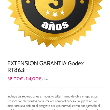
EXTENSION GARANTIA Godex
RT863i
Rango
38,00
€
114,00
€
-
+ IVA
de
precios:
desde
Incluye las reparaciones en nuestro taller, mano de obra y repuestos.
38,00€
No incluye elementos consumibles como el cabezal, ni piezas cuyo
hasta
deterioro sea debido al desgaste por uso normal, como por ejemplo el
114,00€