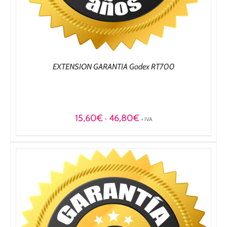
EXTENSION GARANTIA Godex RT700
Rango
15,60
€
46,80
€
-
+ IVA
de
precios:
desde
15,60€
hasta
46,80€