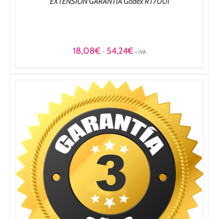
EXTENSION GARANTIA Godex RT700i
Rango
18,08
€
54,24
€
-
+ IVA
de
precios:
desde
18,08€
hasta
54,24€