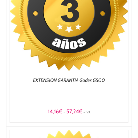
EXTENSION GARANTIA Godex G500
Rango
14,16
€
57,24
€
-
+ IVA
de
precios:
desde
14,16€