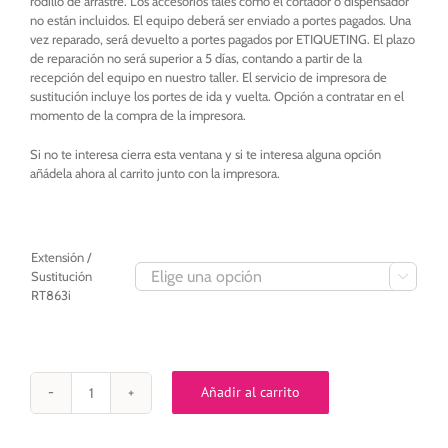
rodillo de arrastre. Los accesorios tales como el cortador o dispensador
no están incluidos. El equipo deberá ser enviado a portes pagados. Una
vez reparado, será devuelto a portes pagados por ETIQUETING. El plazo
de reparación no será superior a 5 días, contando a partir de la
recepción del equipo en nuestro taller. El servicio de impresora de
sustitución incluye los portes de ida y vuelta. Opción a contratar en el
momento de la compra de la impresora.
Si no te interesa cierra esta ventana y si te interesa alguna opción
añádela ahora al carrito junto con la impresora.
Extensión /
Sustitución

RT863i
Añadir al carrito
EXTENSION
GARANTIA
Godex