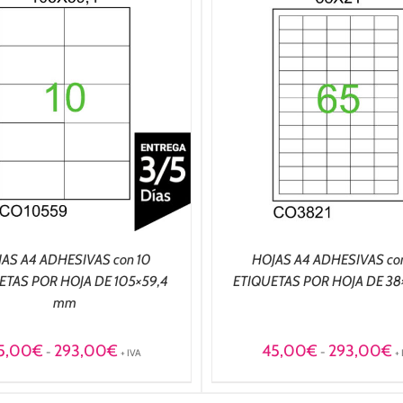
SELECCIONAR OPCIONES
/
SELECCIONAR OPCIO
DETALLES
DETALLES
AS A4 ADHESIVAS con 10
HOJAS A4 ADHESIVAS co
ETAS POR HOJA DE 105×59,4
ETIQUETAS POR HOJA DE 38
mm
Rango
R
5,00
€
293,00
€
45,00
€
293,00
€
-
-
+ IVA
+
de
d
precios:
pr
desde
d