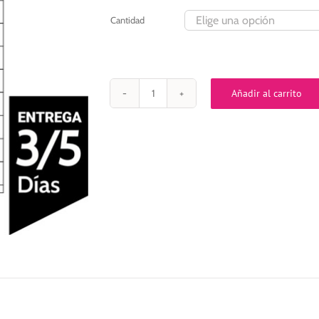
293,00€
Cantidad
Añadir al carrito
HOJAS
A4
ADHESIVAS
con
22
ETIQUETAS
POR
HOJA
DE
105×25,4
mm
CON
PESTAÑA
cantidad