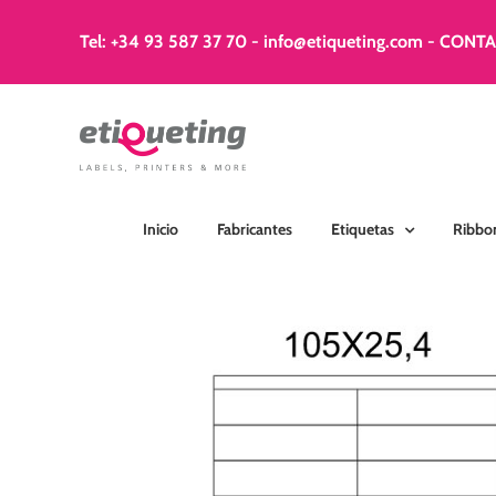
Saltar
al
Tel: +34 93 587 37 70
-
info@etiqueting.com
-
CONT
contenido
Inicio
Fabricantes
Etiquetas
Ribbo