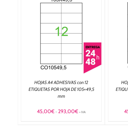
/
SELECCIONAR OPCIONES
/
DETALLES
HOJAS A4 ADHESIVAS con 12
HOJ
ETIQUETAS POR HOJA DE 105×49,5
ETIQU
mm
Rango
45,00
€
293,00
€
4
-
+ IVA
de
precios:
desde