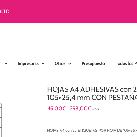
ACTO
n
Impresoras
Otros
Presupuesto
Todos los 
HOJAS A4 ADHESIVAS con 
105×25,4 mm CON PESTAÑ
Rango
45,00
€
293,00
€
-
+ IVA
de
precios:
desde
HOJAS A4 con 22 ETIQUETAS POR HOJA DE 105×2
45,00€
hasta