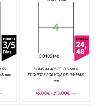
NES
/
n 65
HOJAS A4 ADHESIVAS con 4
×21 mm
ETIQUETAS POR HOJA DE 105×148,5
mm
ango
Rango
45,00
€
293,00
€
-
 IVA
+ IVA
e
de
ecios:
precios:
esde
desde